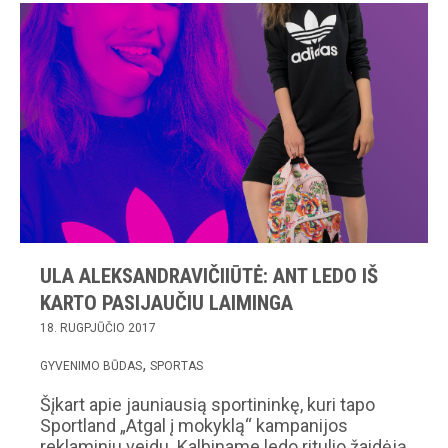
ULA ALEKSANDRAVIČIIŪTĖ: ANT LEDO IŠ
KARTO PASIJAUČIU LAIMINGA
18. RUGPJŪČIO 2017
GYVENIMO BŪDAS
SPORTAS
Šįkart apie jauniausią sportininkę, kuri tapo
Sportland „Atgal į mokyklą“ kampanijos
reklaminiu veidu. Kalbiname ledo ritulio žaidėją