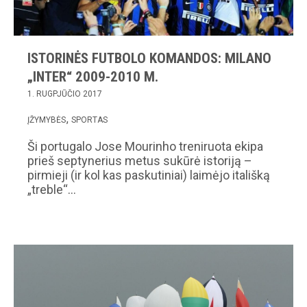
ISTORINĖS FUTBOLO KOMANDOS: MILANO
„INTER“ 2009-2010 M.
1. RUGPJŪČIO 2017
ĮŽYMYBĖS
SPORTAS
Ši portugalo Jose Mourinho treniruota ekipa
prieš septynerius metus sukūrė istoriją –
pirmieji (ir kol kas paskutiniai) laimėjo itališką
„treble“…