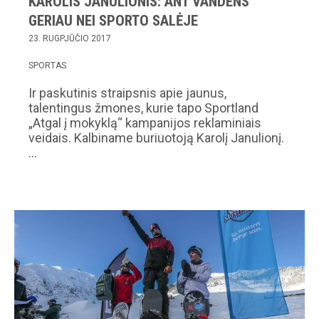
KAROLIS JANULIONIS: ANT VANDENS
GERIAU NEI SPORTO SALĖJE
23. RUGPJŪČIO 2017
SPORTAS
Ir paskutinis straipsnis apie jaunus,
talentingus žmones, kurie tapo Sportland
„Atgal į mokyklą“ kampanijos reklaminiais
veidais. Kalbiname buriuotoją Karolį Janulionį.
…