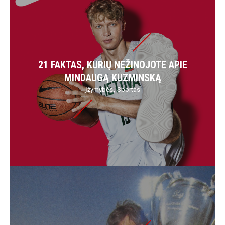
21 FAKTAS, KURIŲ NEŽINOJOTE APIE
MINDAUGĄ KUZMINSKĄ
Įžymybės
Sportas