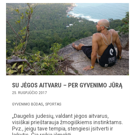
SU JĖGOS AITVARU – PER GYVENIMO JŪRĄ
25. RUGPJŪČIO 2017
GYVENIMO BŪDAS
SPORTAS
„Daugelis judesių, valdant jėgos aitvarus,
visiškai prieštarauja žmogiškiems instinktams.
Pvz., jeigu tave tempia, stengiesi įsitverti ir
laikytis. Čia reikia išmokti…