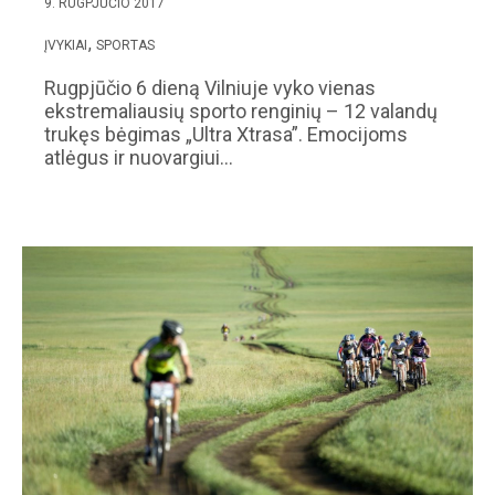
9. RUGPJŪČIO 2017
ĮVYKIAI
SPORTAS
Rugpjūčio 6 dieną Vilniuje vyko vienas
ekstremaliausių sporto renginių – 12 valandų
trukęs bėgimas „Ultra Xtrasa”. Emocijoms
atlėgus ir nuovargiui…