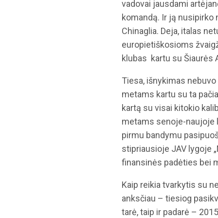
vadovai jausdami artėja
komandą. Ir ją nusipirko 
Chinaglia. Deja, italas ne
europietiškosioms žvaig
klubas kartu su Šiaurės 
Tiesa, išnykimas nebuvo
metams kartu su ta pačia 
kartą su visai kitokio ka
metams senoje-naujoje l
pirmu bandymu pasipuošė 
stipriausioje JAV lygoje
finansinės padėties bei 
Kaip reikia tvarkytis su
anksčiau – tiesiog pasikv
tarė, taip ir padarė – 201