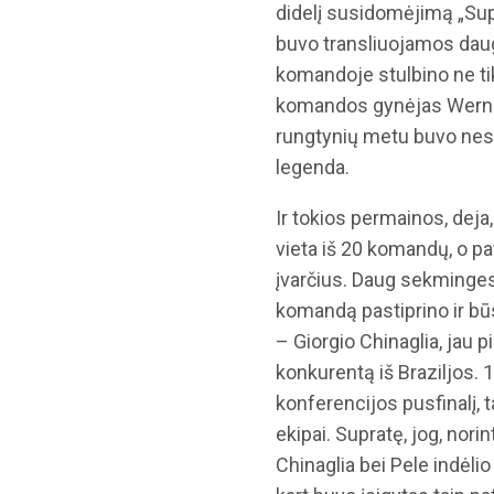
didelį susidomėjimą „Sup
buvo transliuojamos daug
komandoje stulbino ne ti
komandos gynėjas Werneri
rungtynių metu buvo nesus
legenda.
Ir tokios permainos, deja
vieta iš 20 komandų, o p
įvarčius. Daug sekminges
komandą pastiprino ir būs
– Giorgio Chinaglia, jau
konkurentą iš Braziljos. 
konferencijos pusfinalį,
ekipai. Supratę, jog, nori
Chinaglia bei Pele indėli