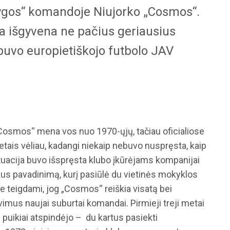
ygos“ komandoje Niujorko „Cosmos“.
pa išgyvena ne pačius geriausius
i buvo europietiškojo futbolo JAV
Cosmos“ mena vos nuo 1970-ųjų, tačiau oficialiose
tais vėliau, kadangi niekaip nebuvo nuspręsta, kaip
ituacija buvo išspręsta klubo įkūrėjams kompanijai
kus pavadinimą, kurį pasiūlė du vietinės mokyklos
e teigdami, jog „Cosmos“ reiškia visatą bei
imus naujai suburtai komandai. Pirmieji treji metai
puikiai atspindėjo – du kartus pasiekti