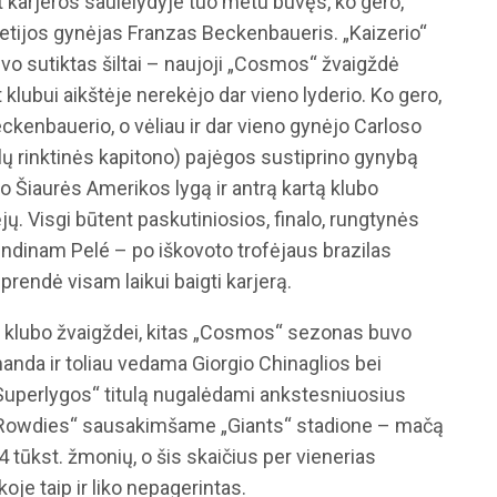
at karjeros saulėlydyje tuo metu buvęs, ko gero,
ietijos gynėjas Franzas Beckenbaueris. „Kaizerio“
o sutiktas šiltai – naujoji „Cosmos“ žvaigždė
 klubui aikštėje nerekėjo dar vieno lyderio. Ko gero,
ckenbauerio, o vėliau ir dar vieno gynėjo Carloso
lų rinktinės kapitono) pajėgos sustiprino gynybą
o Šiaurės Amerikos lygą ir antrą kartą klubo
fėjų. Visgi būtent paskutiniosios, finalo, rungtynės
dinam Pelé – po iškovoto trofėjaus brazilas
prendė visam laikui baigti karjerą.
ei klubo žvaigždei, kitas „Cosmos“ sezonas buvo
nda ir toliau vedama Giorgio Chinaglios bei
uperlygos“ titulą nugalėdami ankstesniuosius
 Rowdies“ sausakimšame „Giants“ stadione – mačą
 tūkst. žmonių, o šis skaičius per vienerias
je taip ir liko nepagerintas.