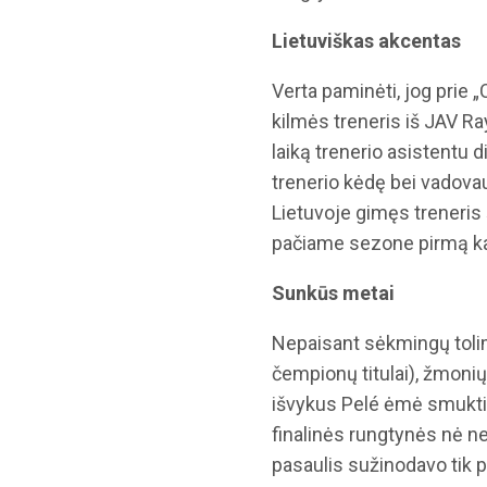
Lietuviškas akcentas
Verta paminėti, jog prie 
kilmės treneris iš JAV R
laiką trenerio asistentu d
trenerio kėdę bei vadova
Lietuvoje gimęs treneris
pačiame sezone pirmą kar
Sunkūs metai
Nepaisant sėkmingų toli
čempionų titulai), žmonių
išvykus Pelé ėmė smukti. 
finalinės rungtynės nė n
pasaulis sužinodavo tik p