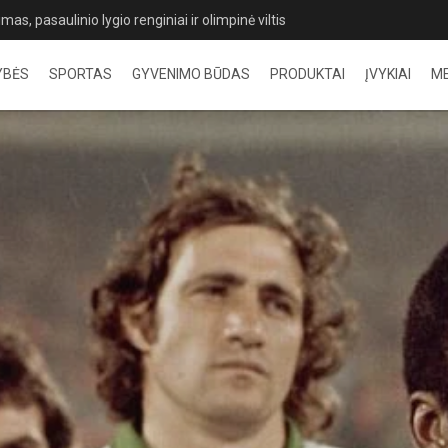
rįžimai, rekordai ir ryškūs favoritų pasirodymai Palangoje
YBĖS
SPORTAS
GYVENIMO BŪDAS
PRODUKTAI
ĮVYKIAI
M