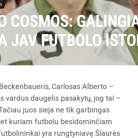
S
O COSMOS: GALINGI
 JAV FUTBOLO ISTO
 Beckenbaueris, Carlosas Alberto –
os vardus daugelis pasakytų, jog tai –
Tačiau juos sieja ne tik garbingas
e bet kuriam futbolu besidominčiam
 futbolininkai yra rungtyniavę Šiaurės