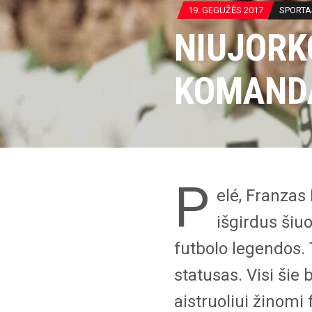
19. GEGUŽĖS 2017
SPORTA
NIUJORK
KOMANDA
P
elé, Franzas
išgirdus šiu
futbolo legendos. 
statusas. Visi ši
aistruoliui žinomi