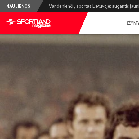
NAUJIENOS
Lietuvos lengvosios atletikos čempionatas: sug
ĮŽYM