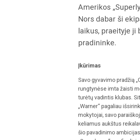
Amerikos „Superl
Nors dabar ši eki
laikus, praeityje j
pradininke.
Įkūrimas
Savo gyvavimo pradžią „
rungtynėse imta žaisti me
turėtų vadintis klubas. S
„Warner“ pagaliau išsirin
mokytojai, savo paraiškoj
keliamus aukštus reikalav
šio pavadinimo ambicijas 