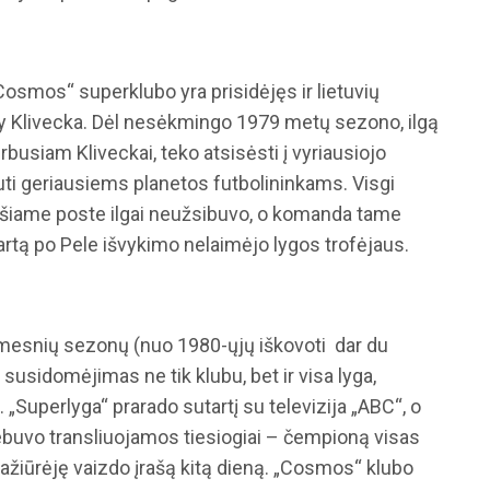
„Cosmos“ superklubo yra prisidėjęs ir lietuvių
ay Klivecka. Dėl nesėkmingo 1979 metų sezono, ilgą
irbusiam Kliveckai, teko atsisėsti į vyriausiojo
uti geriausiems planetos futbolininkams. Visgi
 šiame poste ilgai neužsibuvo, o komanda tame
tą po Pele išvykimo nelaimėjo lygos trofėjaus.
mesnių sezonų (nuo 1980-ųjų iškovoti dar du
 susidomėjimas ne tik klubu, bet ir visa lyga,
„Superlyga“ prarado sutartį su televizija „ABC“, o
ebuvo transliuojamos tiesiogiai – čempioną visas
ažiūrėję vaizdo įrašą kitą dieną. „Cosmos“ klubo