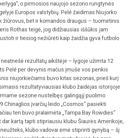
erlyga“, o pirmosios naujojo sezono rungtynės
elyje Europos valstybių. Pelé žaidimas Niujorko
k žiūrovus, bet ir komandos draugus – tuometinis
s Rothas teigė, jog didžiausias iššūkis jam
toti ir tiesiog nežiūrėti kaip žaidžia gyva futbolo
, neatnešė rezultatų aikštėje – lygoje užimta 12
ats Pelé per devynis mačus įmušė vos penkis
nis niujorkiečiams buvo kitas sezonas, prieš kurį
imasis rezultatyviausias klubo žaidėjas istorijoje
 pirmame sezone nustelbęs galingąjį puolimo
19 Chinaglios įvarčių leido „Cosmos“ pasiekti
 tačiau ten buvo pralaimėta „Tampa Bay Rowdies“
nt dar kartą tapti stipriausiu klubu Šiaurės Amerikoje,
o neužteks, klubo vadovai ėmė stiprinti gynybą – šį