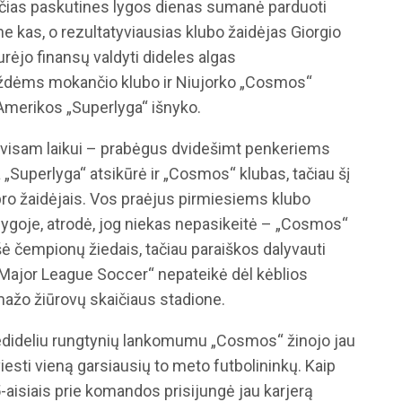
nčias paskutines lygos dienas sumanė parduoti
ne kas, o rezultatyviausias klubo žaidėjas Giorgio
turėjo finansų valdyti dideles algas
ždėms mokančio klubo ir Niujorko „Cosmos“
Amerikos „Superlyga“ išnyko.
 visam laikui – prabėgus dvidešimt penkeriems
„Superlyga“ atsikūrė ir „Cosmos“ klubas, tačiau šį
libro žaidėjais. Vos praėjus pirmiesiems klubo
ygoje, atrodė, jog niekas nepasikeitė – „Cosmos“
čempionų žiedais, tačiau paraiškos dalyvauti
 „Major League Soccer“ nepateikė dėl kėblios
mažo žiūrovų skaičiaus stadione.
 nedideliu rungtynių lankomumu „Cosmos“ žinojo jau
iesti vieną garsiausių to meto futbolininkų. Kaip
5-aisiais prie komandos prisijungė jau karjerą