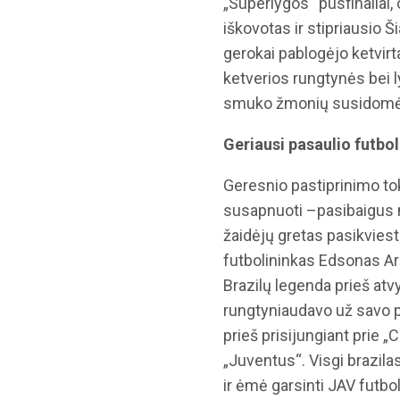
„Superlygos“ pusfinaliai,
iškovotas ir stipriausio 
gerokai pablogėjo ketvi
ketverios rungtynės bei l
smuko žmonių susidomėji
Geriausi pasaulio futb
Geresnio pastiprinimo t
susapnuoti –pasibaigus 
žaidėjų gretas pasikviest
futbolininkas Edsonas A
Brazilų legenda prieš atv
rungtyniaudavo už savo p
prieš prisijungiant prie 
„Juventus“. Visgi brazil
ir ėmė garsinti JAV futbol