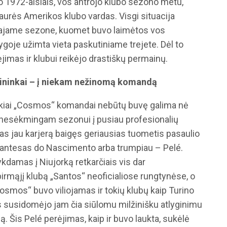
 o 1972-aisiais, vos antrojo klubo sezono metu,
Šiaurės Amerikos klubo vardas. Visgi situacija
rtajame sezone, kuomet buvo laimėtos vos
ygoje užimta vieta paskutiniame trejete. Dėl to
mas ir klubui reikėjo drastiškų permainų.
olininkai – į niekam nežinomą komandą
okiai „Cosmos“ komandai nebūtų buvę galima nė
nesėkmingam sezonui į pusiau profesionalių
as jau karjerą baigęs geriausias tuometis pasaulio
rantesas do Nascimento arba trumpiau – Pelé.
ykdamas į Niujorką retkarčiais vis dar
irmąjį klubą „Santos“ neoficialiose rungtynėse, o
„Cosmos“ buvo viliojamas ir tokių klubų kaip Turino
as susidomėjo jam čia siūlomu milžinišku atlyginimu
ą. Šis Pelé perėjimas, kaip ir buvo laukta, sukėlė