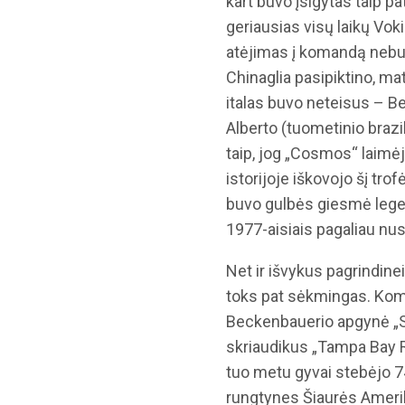
kart buvo įsigytas taip p
geriausias visų laikų Vok
atėjimas į komandą nebuv
Chinaglia pasipiktino, mat
italas buvo neteisus – Be
Alberto (tuometinio brazi
taip, jog „Cosmos“ laimėj
istorijoje iškovojo šį tro
buvo gulbės giesmė legen
1977-aisiais pagaliau nus
Net ir išvykus pagrindin
toks pat sėkmingas. Koma
Beckenbauerio apgynė „S
skriaudikus „Tampa Bay
tuo metu gyvai stebėjo 74
rungtynes Šiaurės Ameriko