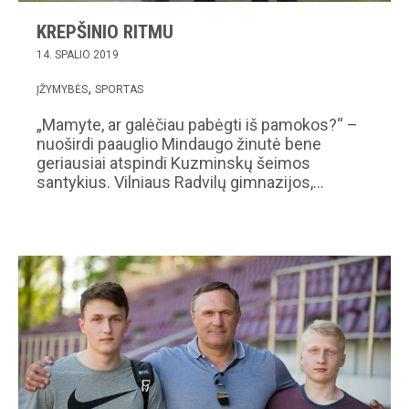
KREPŠINIO RITMU
14. SPALIO 2019
ĮŽYMYBĖS
SPORTAS
„Mamyte, ar galėčiau pabėgti iš pamokos?“ –
nuoširdi paauglio Mindaugo žinutė bene
geriausiai atspindi Kuzminskų šeimos
santykius. Vilniaus Radvilų gimnazijos,…