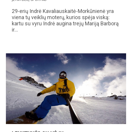
29-erių Indrė Kavaliauskaitė-Morkūnienė yra
viena tų veiklių moterų, kurios spėja viską:
kartu su vyru Indrė augina trejų Mariją Barborą
ir…