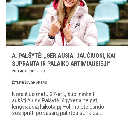
A. PALŠYTĖ: „GERIAUSIAI JAUČIUOSI, KAI
SUPRANTA IR PALAIKO ARTIMIAUSIEJI“
20. LAPKRIČIO 2019
ĮŽYMYBĖS
SPORTAS
Nors šiuo metu 27-erių šuolininkė į
aukštį Airinė Palšytė išgyvena ne patį
lengviausią laikotarpį –olimpietė bando
sustiprėti po vasarą patirtos sunkios…