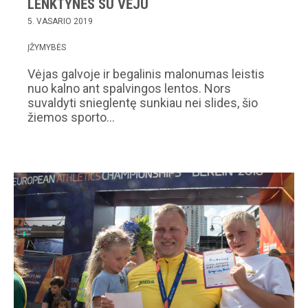
LENKTYNĖS SU VĖJU
5. VASARIO 2019
ĮŽYMYBĖS
Vėjas galvoje ir begalinis malonumas leistis
nuo kalno ant spalvingos lentos. Nors
suvaldyti snieglentę sunkiau nei slides, šio
žiemos sporto…