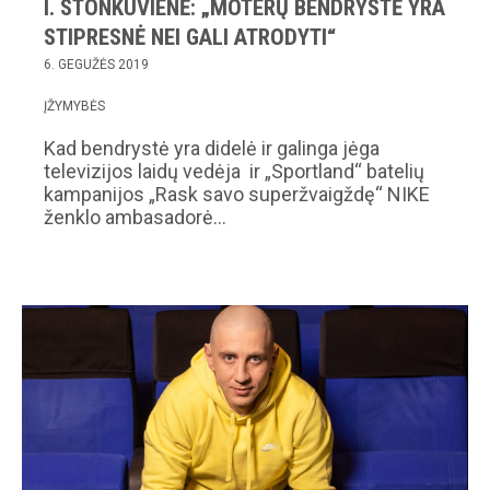
I. STONKUVIENĖ: „MOTERŲ BENDRYSTĖ YRA
STIPRESNĖ NEI GALI ATRODYTI“
6. GEGUŽĖS 2019
ĮŽYMYBĖS
Kad bendrystė yra didelė ir galinga jėga
televizijos laidų vedėja ir „Sportland“ batelių
kampanijos „Rask savo superžvaigždę“ NIKE
ženklo ambasadorė…