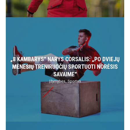
„8 KAMBARYS“ NARYS CORSALIS: „PO DVIEJŲ
MĖNESIŲ TRENIRUOČIŲ SPORTUOTI NORĖSIS
SAVAIME“
Įžymybės
Sportas