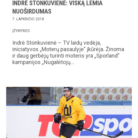
INDRĖ STONKUVIENĖ: VISKĄ LEMIA
NUOŠIRDUMAS
7. LAPKRIČIO 2018
ĮŽYMYBĖS
Indrė Stonkuvienė – TV laidų vedėja,
iniciatyvos „Moterų pasaulyje” įkūrėja. Žinoma
ir daug gerbėjų turinti moteris yra „Sporland”
kampanijos „Nugalėtojų…