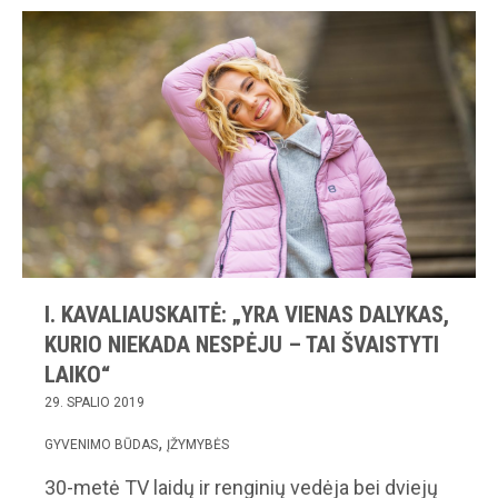
I. KAVALIAUSKAITĖ: „YRA VIENAS DALYKAS,
KURIO NIEKADA NESPĖJU – TAI ŠVAISTYTI
LAIKO“
29. SPALIO 2019
GYVENIMO BŪDAS
ĮŽYMYBĖS
30-metė TV laidų ir renginių vedėja bei dviejų