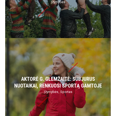
Įžymybės
AKTORĖ G. GLEMŽAITĖ: SUBJURUS
NUOTAIKAI, RENKUOSI SPORTĄ GAMTOJE
Įžymybės
Sportas