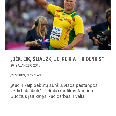
„BĖK, EIK, ŠLIAUŽK, JEI REIKIA – RIDENKIS”
29. BALANDŽIO 2019
ĮŽYMYBĖS
SPORTAS
„Kad ir kaip bebūtų sunku, visos pastangos
veda link tikslo”, – disko metikas Andrius
Gudžius įsitikinęs, kad darbas ir valia…