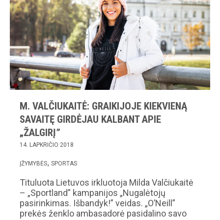
M. VALČIUKAITĖ: GRAIKIJOJE KIEKVIENĄ
SAVAITĘ GIRDĖJAU KALBANT APIE
„ŽALGIRĮ”
14. LAPKRIČIO 2018
ĮŽYMYBĖS
SPORTAS
Tituluota Lietuvos irkluotoja Milda Valčiukaitė
– „Sportland” kampanijos „Nugalėtojų
pasirinkimas. Išbandyk!” veidas. „O’Neill”
prekės ženklo ambasadorė pasidalino savo