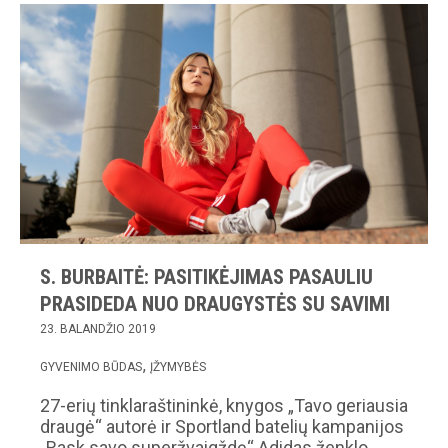
S. BURBAITĖ: PASITIKĖJIMAS PASAULIU
PRASIDEDA NUO DRAUGYSTĖS SU SAVIMI
23. BALANDŽIO 2019
GYVENIMO BŪDAS
ĮŽYMYBĖS
27-erių tinklaraštininkė, knygos „Tavo geriausia
draugė“ autorė ir Sportland batelių kampanijos
„Rask savo superžvaigždę“ Adidas ženklo