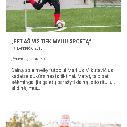
„BET AŠ VIS TIEK MYLIU SPORTĄ“
19. LAPKRIČIO 2018
ĮŽYMYBĖS
SPORTAS
Dainą apie meilę futbolui Marijus Mikutavičius
kadaise sukūrė neatsitiktinai. Matyt, taip pat
sėkmingai jis galėtų parašyti dainą ledo rituliui,
slidinėjimui,…