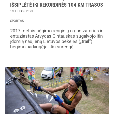
IŠSIPLĖTĖ IKI REKORDINĖS 104 KM TRASOS
19. LIEPOS 2023
SPORTAS
2017 metais bėgimo renginių organizatorius ir
entuziastas Arvydas Gintauskas sugalvojo itin
įdomią naujieną Lietuvos bekelės („trail“)
bėgimo padangėje. Jis surengė…