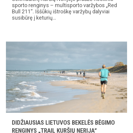
sporto renginys – multisporto varžybos „Red
Bull 211“. Iššūkių ištroškę varžybų dalyviai
susibūrę į keturių…
DIDŽIAUSIAS LIETUVOS BEKELĖS BĖGIMO
RENGINYS „TRAIL KURŠIŲ NERIJA“