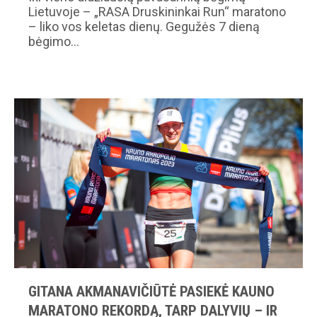
Lietuvoje – „RASA Druskininkai Run“ maratono
– liko vos keletas dienų. Gegužės 7 dieną
bėgimo…
GITANA AKMANAVIČIŪTĖ PASIEKĖ KAUNO
MARATONO REKORDĄ, TARP DALYVIŲ – IR