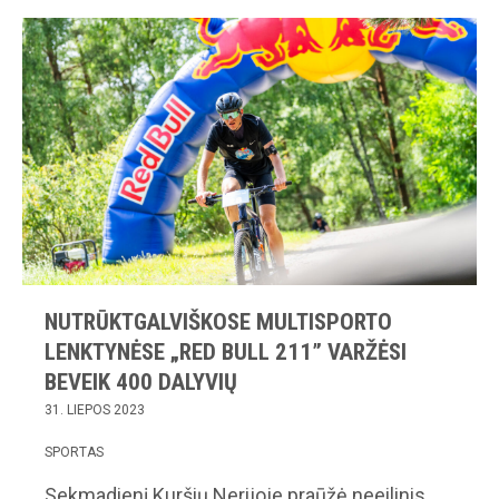
NUTRŪKTGALVIŠKOSE MULTISPORTO
LENKTYNĖSE „RED BULL 211” VARŽĖSI
BEVEIK 400 DALYVIŲ
31. LIEPOS 2023
SPORTAS
Sekmadienį Kuršių Nerijoje praūžė neeilinis