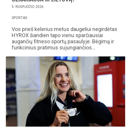
5. RUGPJŪČIO 2026
SPORTAS
Vos prieš kelerius metus daugeliui negirdėtas
HYROX šiandien tapo vienu sparčiausiai
augančių fitneso sportų pasaulyje. Bėgimą ir
funkcinius pratimus sujungiančios…