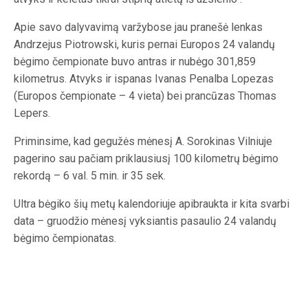
Apie savo dalyvavimą varžybose jau pranešė lenkas
Andrzejus Piotrowski, kuris pernai Europos 24 valandų
bėgimo čempionate buvo antras ir nubėgo 301,859
kilometrus. Atvyks ir ispanas Ivanas Penalba Lopezas
(Europos čempionate – 4 vieta) bei prancūzas Thomas
Lepers.
Priminsime, kad gegužės mėnesį A. Sorokinas Vilniuje
pagerino sau pačiam priklausiusį 100 kilometrų bėgimo
rekordą – 6 val. 5 min. ir 35 sek.
Ultra bėgiko šių metų kalendoriuje apibraukta ir kita svarbi
data – gruodžio mėnesį vyksiantis pasaulio 24 valandų
bėgimo čempionatas.