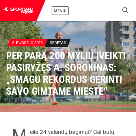
MENIU
6. RUGSĖJO 2023
SPORTAS
PER PARĄ 200 MYLIŲ ĮVEIKTI
PASIRYŽĘS A. SOROKINAS:
„SMAGU REKORDUS GERINTI
SAVO GIMTAME MIESTE“
„M
eilė 24 valandų bėgimui? Gal būtų