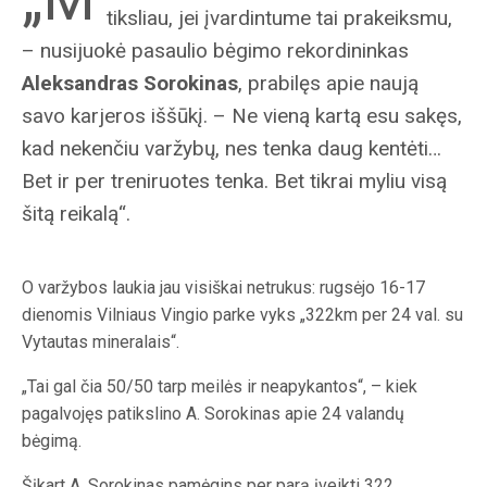
tiksliau, jei įvardintume tai prakeiksmu,
– nusijuokė pasaulio bėgimo rekordininkas
Aleksandras Sorokinas
, prabilęs apie naują
savo karjeros iššūkį. – Ne vieną kartą esu sakęs,
kad nekenčiu varžybų, nes tenka daug kentėti…
Bet ir per treniruotes tenka. Bet tikrai myliu visą
šitą reikalą“.
O varžybos laukia jau visiškai netrukus: rugsėjo 16-17
dienomis Vilniaus Vingio parke vyks „322km per 24 val. su
Vytautas mineralais“.
„Tai gal čia 50/50 tarp meilės ir neapykantos“, – kiek
pagalvojęs patikslino A. Sorokinas apie 24 valandų
bėgimą.
Šįkart A. Sorokinas pamėgins per parą įveikti 322