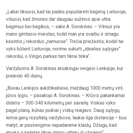
„Labai tikiuosi, kad tai padės populiarinti bėgimą Lietuvoje,
viliuosi, kad žmonės dar daugiau sužinos apie ultra
bėgimus bei bėgikus, – sakė A. Sorokinas. – Vilnius yra
mano gimtasis miestas, todėl man yra svarbu ir smagu
kėsintis į rekordus „namuose“. Trečia priežastis, kodėl tai
vyks būtent Lietuvoje, norime sukurti „idealias sąlygas“
rekordui, o Vingio parkas tam tikrai tinka“.
Varžyboms A. Sorokinas atsakingai rengėsi Lenkijoje, kur
praleido 40 dienų.
„Buvau Lenkijos aukštikalnėse, maždaug 1000 metrų virš
jūros lygio, – pasakojo A. Sorokinas. – Krūvis pakankamai
didelis – 300-340 kilometrų per savaitę. Viskas vyko
pagal planą, kūnas puikiai į viską reagavo. Daug sąlygų
lemia gerą rezultatą varžybose, laukia ilga distancija – bus
matyt, ar pasirengime nepadarėme klaidų. Džiugu, kad
atvyks ir keletas tikrai stiprių atletų iš užsienio“.