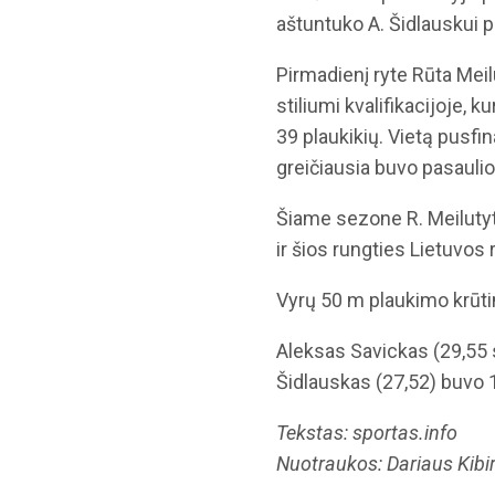
aštuntuko A. Šidlauskui p
Pirmadienį ryte Rūta Mei
stiliumi kvalifikacijoje, 
39 plaukikių. Vietą pusfin
greičiausia buvo pasauli
Šiame sezone R. Meilutytė
ir šios rungties Lietuvos
Vyrų 50 m plaukimo krūtin
Aleksas Savickas (29,55 se
Šidlauskas (27,52) buvo 
Tekstas: sportas.info
Nuotraukos: Dariaus Kibi