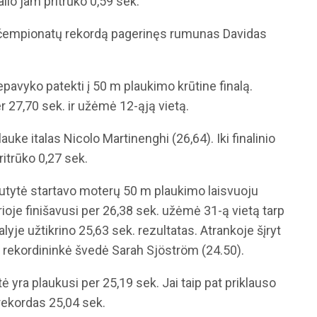
lio jam pritrūko 0,59 sek.
čempionatų rekordą pagerinęs rumunas Davidas
epavyko patekti į 50 m plaukimo krūtine finalą.
er 27,70 sek. ir užėmė 12-ąją vietą.
lauke italas Nicolo Martinenghi (26,64). Iki finalinio
ritrūko 0,27 sek.
lutytė startavo moterų 50 m plaukimo laisvuoju
kurioje finišavusi per 26,38 sek. užėmė 31-ą vietą tarp
alyje užtikrino 25,63 sek. rezultatas. Atrankoje šįryt
o rekordininkė švedė Sarah Sjöström (24.50).
 yra plaukusi per 25,19 sek. Jai taip pat priklauso
 rekordas 25,04 sek.