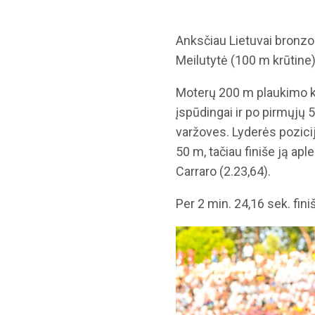
Anksčiau Lietuvai bronz
Meilutytė (100 m krūtine)
Moterų 200 m plaukimo kr
įspūdingai ir po pirmųjų 
varžoves. Lyderės pozicij
50 m, tačiau finiše ją apl
Carraro (2.23,64).
Per 2 min. 24,16 sek. fin