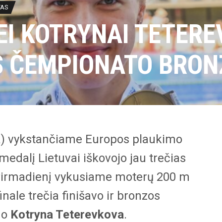
TAS
EI KOTRYNAI TETERE
 ČEMPIONATO BRON
ja) vykstančiame Europos plaukimo
edalį Lietuvai iškovojo jau trečias
 Pirmadienį vykusiame moterų 200 m
nale trečia finišavo ir bronzos
no
Kotryna Teterevkova
.