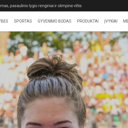
rįžimai, rekordai ir ryškūs favoritų pasirodymai Palangoje
YBĖS
SPORTAS
GYVENIMO BŪDAS
PRODUKTAI
ĮVYKIAI
M