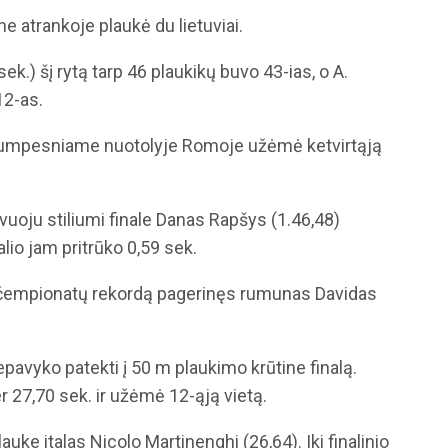
e atrankoje plaukė du lietuviai.
k.) šį rytą tarp 46 plaukikų buvo 43-ias, o A.
12-as.
rumpesniame nuotolyje Romoje užėmė ketvirtąją
uoju stiliumi finale Danas Rapšys (1.46,48)
lio jam pritrūko 0,59 sek.
čempionatų rekordą pagerinęs rumunas Davidas
epavyko patekti į 50 m plaukimo krūtine finalą.
er 27,70 sek. ir užėmė 12-ąją vietą.
lauke italas Nicolo Martinenghi (26,64). Iki finalinio