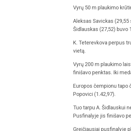
Vyrų 50 m plaukimo krūtin
Aleksas Savickas (29,55 se
Šidlauskas (27,52) buvo 
K. Teterevkova perpus t
vietą.
Vyrų 200 m plaukimo laisv
finišavo penktas. Iki meda
Europos čempionu tapo 
Popovici (1.42,97).
Tuo tarpu A. Šidlauskui n
Pusfinalyje jis finišavo p
Greičiausiai pusfinalyje p