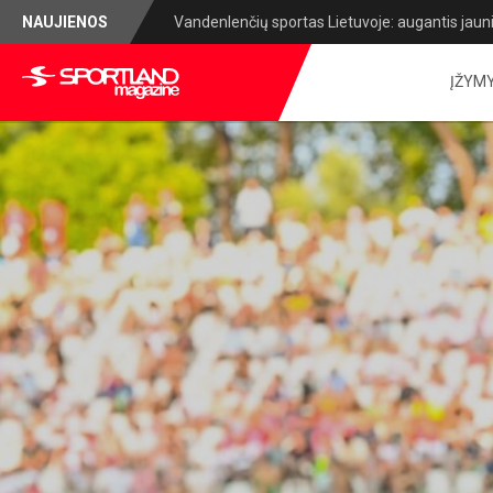
NAUJIENOS
Lietuvos lengvosios atletikos čempionatas: sug
ĮŽYM