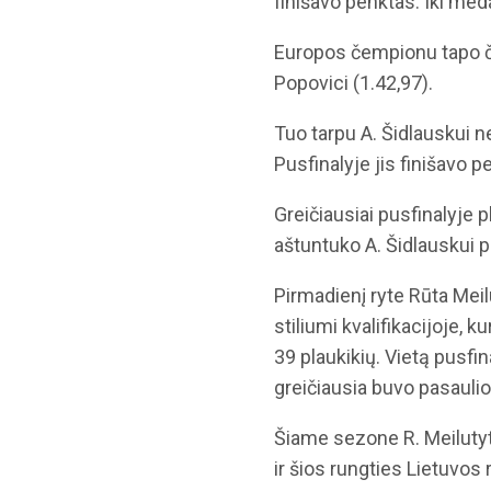
finišavo penktas. Iki meda
Europos čempionu tapo 
Popovici (1.42,97).
Tuo tarpu A. Šidlauskui n
Pusfinalyje jis finišavo p
Greičiausiai pusfinalyje p
aštuntuko A. Šidlauskui p
Pirmadienį ryte Rūta Mei
stiliumi kvalifikacijoje, 
39 plaukikių. Vietą pusfin
greičiausia buvo pasauli
Šiame sezone R. Meilutytė
ir šios rungties Lietuvos