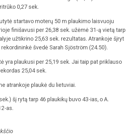
ritrūko 0,27 sek.
lutytė startavo moterų 50 m plaukimo laisvuoju
kurioje finišavusi per 26,38 sek. užėmė 31-ą vietą tarp
alyje užtikrino 25,63 sek. rezultatas. Atrankoje šįryt
o rekordininkė švedė Sarah Sjöström (24.50).
 yra plaukusi per 25,19 sek. Jai taip pat priklauso
 rekordas 25,04 sek.
e atrankoje plaukė du lietuviai.
k.) šį rytą tarp 46 plaukikų buvo 43-ias, o A.
12-as.
rkščio