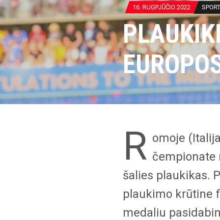
16. RUGPJŪČIO 2022
SPOR
PLAUKIK
EUROPOS
R
omoje (Itali
čempionate m
šalies plaukikas.
plaukimo krūtine fi
medaliu pasidabi