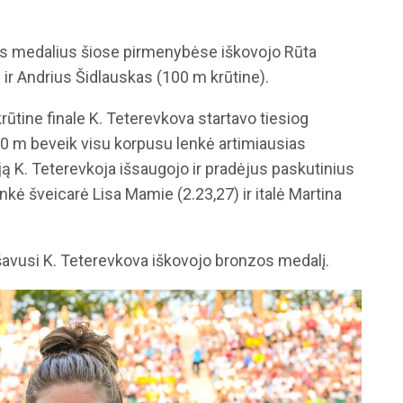
os medalius šiose pirmenybėse iškovojo Rūta
 ir Andrius Šidlauskas (100 m krūtine).
ūtine finale K. Teterevkova startavo tiesiog
50 m beveik visu korpusu lenkė artimiausias
ą K. Teterevkoja išsaugojo ir pradėjus paskutinius
enkė šveicarė Lisa Mamie (2.23,27) ir italė Martina
išavusi K. Teterevkova iškovojo bronzos medalį.