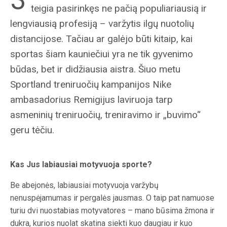
teigia pasirinkęs ne pačią populiariausią ir
lengviausią profesiją – varžytis ilgų nuotolių
distancijose. Tačiau ar galėjo būti kitaip, kai
sportas šiam kauniečiui yra ne tik gyvenimo
būdas, bet ir didžiausia aistra. Šiuo metu
Sportland treniruočių kampanijos Nike
ambasadorius Remigijus laviruoja tarp
asmeninių treniruočių, treniravimo ir „buvimo“
geru tėčiu.
Kas Jus labiausiai motyvuoja sporte?
Be abejonės, labiausiai motyvuoja varžybų
nenuspėjamumas ir pergalės jausmas. O taip pat namuose
turiu dvi nuostabias motyvatores – mano būsima žmona ir
dukra, kurios nuolat skatina siekti kuo daugiau ir kuo