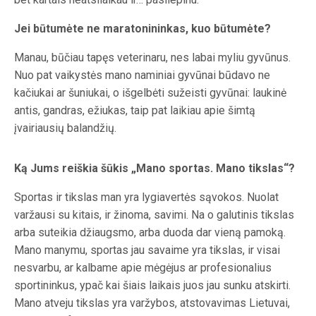
Jei būtumėte ne maratonininkas, kuo būtumėte?
Manau, būčiau tapęs veterinaru, nes labai myliu gyvūnus.
Nuo pat vaikystės mano naminiai gyvūnai būdavo ne
kačiukai ar šuniukai, o išgelbėti sužeisti gyvūnai: laukinė
antis, gandras, ežiukas, taip pat laikiau apie šimtą
įvairiausių balandžių.
Ką Jums reiškia šūkis „Mano sportas. Mano tikslas“?
Sportas ir tikslas man yra lygiavertės sąvokos. Nuolat
varžausi su kitais, ir žinoma, savimi. Na o galutinis tikslas
arba suteikia džiaugsmo, arba duoda dar vieną pamoką.
Mano manymu, sportas jau savaime yra tikslas, ir visai
nesvarbu, ar kalbame apie mėgėjus ar profesionalius
sportininkus, ypač kai šiais laikais juos jau sunku atskirti.
Mano atveju tikslas yra varžybos, atstovavimas Lietuvai,