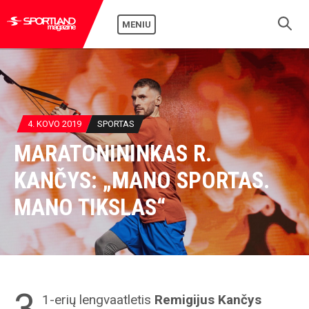
MENIU
4. KOVO 2019
SPORTAS
MARATONININKAS R.
KANČYS: „MANO SPORTAS.
MANO TIKSLAS“
3
1-erių lengvaatletis
Remigijus Kančys