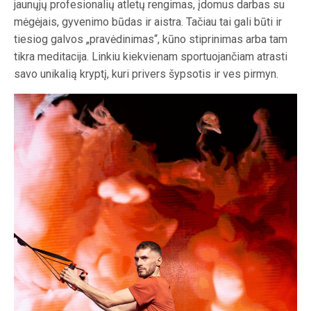
jaunųjų profesionalių atletų rengimas, įdomus darbas su
mėgėjais, gyvenimo būdas ir aistra. Tačiau tai gali būti ir
tiesiog galvos „pravėdinimas“, kūno stiprinimas arba tam
tikra meditacija. Linkiu kiekvienam sportuojančiam atrasti
savo unikalią kryptį, kuri privers šypsotis ir ves pirmyn.