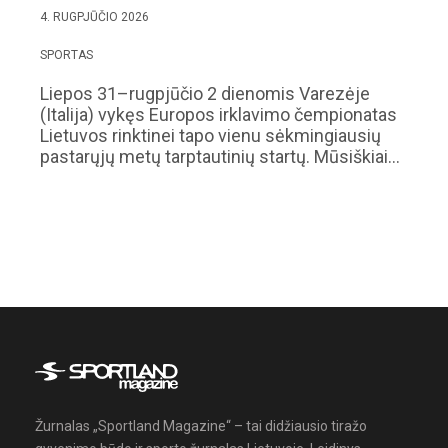
4. RUGPJŪČIO 2026
SPORTAS
Liepos 31–rugpjūčio 2 dienomis Varezėje
(Italija) vykęs Europos irklavimo čempionatas
Lietuvos rinktinei tapo vienu sėkmingiausių
pastarųjų metų tarptautinių startų. Mūsiškiai…
Žurnalas „Sportland Magazine“ – tai didžiausio tiražo