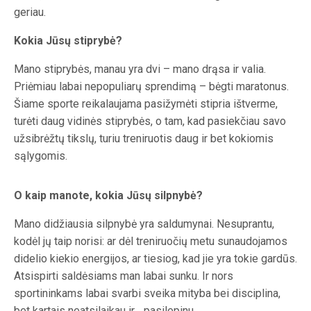
geriau.
Kokia Jūsų stiprybė?
Mano stiprybės, manau yra dvi – mano drąsa ir valia.
Priėmiau labai nepopuliarų sprendimą – bėgti maratonus.
Šiame sporte reikalaujama pasižymėti stipria ištverme,
turėti daug vidinės stiprybės, o tam, kad pasiekčiau savo
užsibrėžtų tikslų, turiu treniruotis daug ir bet kokiomis
sąlygomis.
O kaip manote, kokia Jūsų silpnybė?
Mano didžiausia silpnybė yra saldumynai. Nesuprantu,
kodėl jų taip norisi: ar dėl treniruočių metu sunaudojamos
didelio kiekio energijos, ar tiesiog, kad jie yra tokie gardūs.
Atsispirti saldėsiams man labai sunku. Ir nors
sportininkams labai svarbi sveika mityba bei disciplina,
bet kartais neatsilaikau ir… pasilepinu.