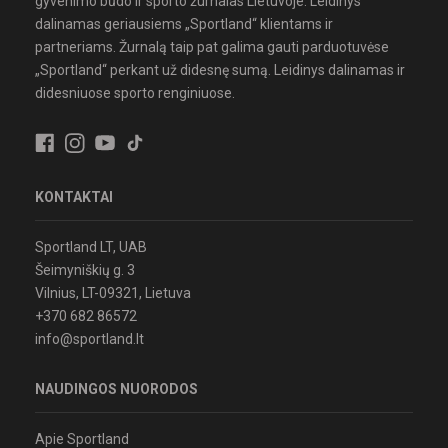
gyvenimo būdo ir sporto žurnalas Lietuvoje. Leidinys
dalinamas geriausiems „Sportland“ klientams ir
partneriams. Žurnalą taip pat galima gauti parduotuvėse
„Sportland“ perkant už didesnę sumą. Leidinys dalinamas ir
didesniuose sporto renginiuose.
KONTAKTAI
Sportland LT, UAB
Šeimyniškių g. 3
Vilnius, LT-09321, Lietuva
+370 682 86572
info@sportland.lt
NAUDINGOS NUORODOS
Apie Sportland