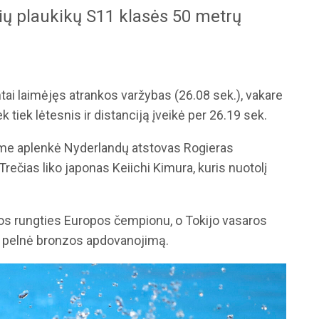
ių plaukikų S11 klasės 50 metrų
tai laimėjęs atrankos varžybas (26.08 sek.), vakare
k tiek lėtesnis ir distanciją įveikė per 26.19 sek.
kime aplenkė Nyderlandų atstovas Rogieras
ečias liko japonas Keiichi Kimura, kuris nuotolį
ios rungties Europos čempionu, o Tokijo vasaros
 pelnė bronzos apdovanojimą.