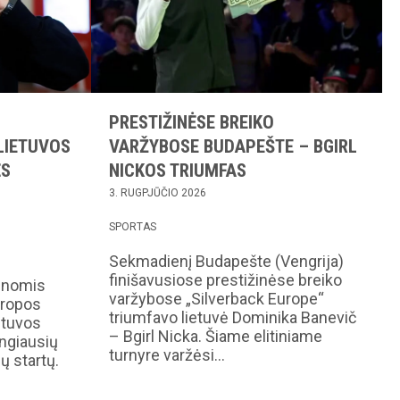
PRESTIŽINĖSE BREIKO
LIETUVOS
VARŽYBOSE BUDAPEŠTE – BGIRL
ĖS
NICKOS TRIUMFAS
3. RUGPJŪČIO 2026
SPORTAS
Sekmadienį Budapešte (Vengrija)
finišavusiose prestižinėse breiko
enomis
varžybose „Silverback Europe“
uropos
triumfavo lietuvė Dominika Banevič
etuvos
– Bgirl Nicka. Šiame elitiniame
ingiausių
turnyre varžėsi…
ų startų.