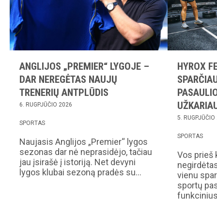
ANGLIJOS „PREMIER“ LYGOJE –
HYROX F
DAR NEREGĖTAS NAUJŲ
SPARČIAU
TRENERIŲ ANTPLŪDIS
PASAULIO
UŽKARIAU
6. RUGPJŪČIO 2026
5. RUGPJŪČIO
SPORTAS
SPORTAS
Naujasis Anglijos „Premier“ lygos
sezonas dar nė neprasidėjo, tačiau
Vos prieš 
jau įsirašė į istoriją. Net devyni
negirdėta
lygos klubai sezoną pradės su…
vienu spar
sportų pas
funkciniu