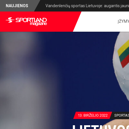
NAUJIENOS
Lietuvos lengvosios atletikos čempionatas: sug
ĮŽYM
13. BIRŽELIO 2022
SPORTA