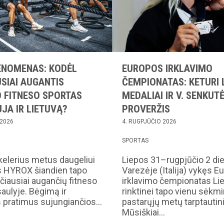
ENOMENAS: KODĖL
EUROPOS IRKLAVIMO
SIAI AUGANTIS
ČEMPIONATAS: KETURI 
 FITNESO SPORTAS
MEDALIAI IR V. SENKUT
JA IR LIETUVĄ?
PROVERŽIS
 2026
4. RUGPJŪČIO 2026
SPORTAS
kelerius metus daugeliui
Liepos 31–rugpjūčio 2 di
s HYROX šiandien tapo
Varezėje (Italija) vykęs E
čiausiai augančių fitneso
irklavimo čempionatas Li
aulyje. Bėgimą ir
rinktinei tapo vienu sėkm
s pratimus sujungiančios…
pastarųjų metų tarptautini
Mūsiškiai…