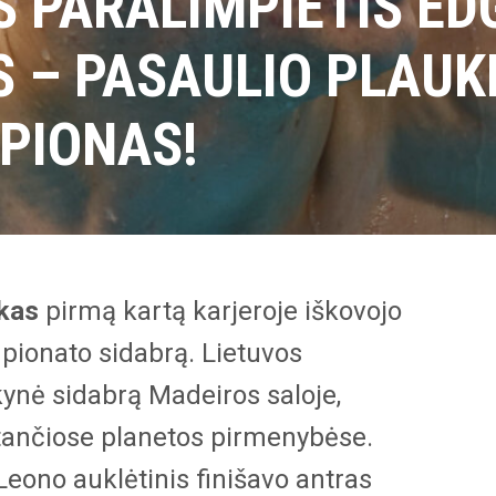
S PARALIMPIETIS E
 – PASAULIO PLAUK
PIONAS!
kas
pirmą kartą karjeroje iškovojo
pionato sidabrą. Lietuvos
ynė sidabrą Madeiros saloje,
stančiose planetos pirmenybėse.
eono auklėtinis finišavo antras