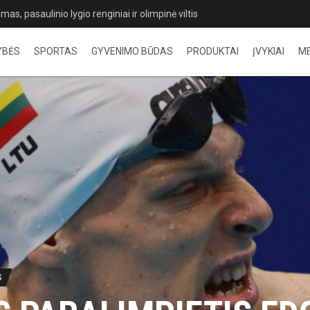
rįžimai, rekordai ir ryškūs favoritų pasirodymai Palangoje
YBĖS
SPORTAS
GYVENIMO BŪDAS
PRODUKTAI
ĮVYKIAI
M
S