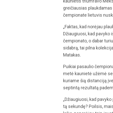
kaunietis triumfavo Mek
greičiausias plaukdamas 
čempionate lietuvis nusk
„Faktas, kad norėjau plauk
Džiaugiuosi, kad pavyko i
čempionato, o dabar turiu
sidabrą, tai pilna kolekcij
Matakas.
Puikiai pasaulio čempion
metė kaunietė užėmė sept
kuriame šią distanciją įv
septintą rezultatą padem
„Džiaugiuosi, kad pavyko 
tą sekundę? Poilsis, mais