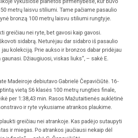
sikoje vykusiose planetos pirmenybėse, kur buvo
50 metrų laisvu stiliumi. Tame pačiame pasaulio
ynė bronzą 100 metrų laisvu stiliumi rungtyje.
ti greičiau nei ryte, bet gavosi kaip gavosi.
škovoti sidabrą. Neturėjau dar sidabro iš pasaulio
 jau kolekciją. Prie aukso ir bronzos dabar pridėjau
a gaunasi. Džiaugiuosi, viskas liuks“, – sakė E.
ate Madeiroje debiutavo Gabrielė Čepavičiūtė. 16-
intą vietą S6 klasės 100 metrų rungties finale,
eikė per 1:38,43 min. Rasos Mažutaitienės auklėtinė
onstravo ir ryte vykusiame atrankos plaukime.
plaukti greičiau nei atrankoje. Kas padėjo sutaupyti
tas ir miegas. Po atrankos jaučiausi nekaip dėl