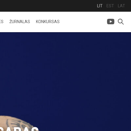
LIT
EST
LAT
ES
ŽURNALAS
KONKURSAS