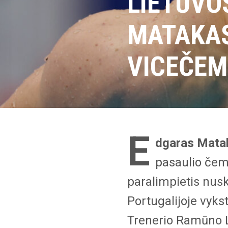
LIETUVO
MATAKAS
VICEČEM
E
dgaras Mata
pasaulio čem
paralimpietis nusk
Portugalijoje vyk
Trenerio Ramūno L