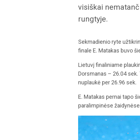
visiškai nematanč
rungtyje.
Sekmadienio ryte užtikrin
finale E. Matakas buvo šie
Lietuvį finaliniame plau
Dorsmanas – 26.04 sek. Tr
nuplaukė per 26.96 sek.
E. Matakas pernai tapo š
paralimpinėse žaidynėse