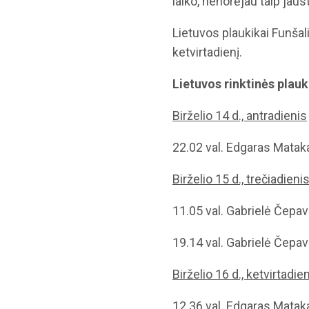
laiko, nenorėjau taip jaust
Lietuvos plaukikai Funšali
ketvirtadienį.
Lietuvos rinktinės plauk
Birželio 14
d., antradienis
22.02 val. Edgaras Mataka
Birželio 15
d., trečiadieni
11.05 val. Gabrielė Čepav
19.14 val. Gabrielė Čepavi
Birželio 16
d., ketvirtadie
12.36 val. Edgaras Mataka