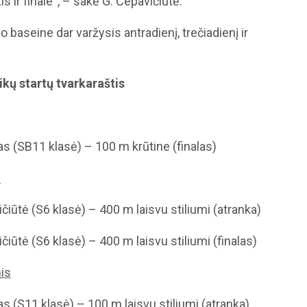
is ir finale“, – sakė G. Čepavičiūtė.
o baseine dar varžysis antradienį, trečiadienį ir
ikų startų tvarkaraštis
s (SB11 klasė) – 100 m krūtine (finalas)
s
ičiūtė (S6 klasė) – 400 m laisvu stiliumi (atranka)
čiūtė (S6 klasė) – 400 m laisvu stiliumi (finalas)
nis
s (S11 klasė) – 100 m laisvu stiliumi (atranka)