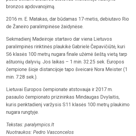
bronzos apdovanojimą.
2016 m. E. Matakas, dar būdamas 17-metis, debiutavo Rio
de Žaneiro paralimpinėse žaidynėse.
Sekmadienį Madeiroje startavo dar viena Lietuvos
paralimpinės rinktinės plaukikė Gabrielė Čepavičiūtė, kuri
S6 klasės 100 metrų nugara finale užėmė šeštą vietą tarp
aštuonių dalyvių. Jos laikas – 1 min. 32.25 sek. Europos
čempione šioje distancijoje tapo šveicarė Nora Meister (1
min. 7.28 sek.).
Lietuvai Europos čempionate atstovauja ir 2017 m.
pasaulio čempionato prizininkas Mindaugas Dvylaitis,
kuris penktadienį varžysis S11 klasės 100 metrų plaukimo
nugara rungtyje.
Tekstas: paralympics.lt
Nuotraukos: Pedro Vasconcelos