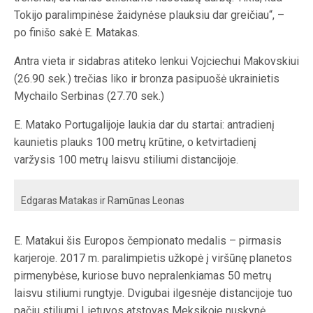
Tokijo paralimpinėse žaidynėse plauksiu dar greičiau“, –
po finišo sakė E. Matakas.
Antra vieta ir sidabras atiteko lenkui Vojciechui Makovskiui
(26.90 sek.) trečias liko ir bronza pasipuošė ukrainietis
Mychailo Serbinas (27.70 sek.)
E. Matako Portugalijoje laukia dar du startai: antradienį
kaunietis plauks 100 metrų krūtine, o ketvirtadienį
varžysis 100 metrų laisvu stiliumi distancijoje.
Edgaras Matakas ir Ramūnas Leonas
E. Matakui šis Europos čempionato medalis – pirmasis
karjeroje. 2017 m. paralimpietis užkopė į viršūnę planetos
pirmenybėse, kuriose buvo nepralenkiamas 50 metrų
laisvu stiliumi rungtyje. Dvigubai ilgesnėje distancijoje tuo
pačiu stiliumi Lietuvos atstovas Meksikoje nuskynė