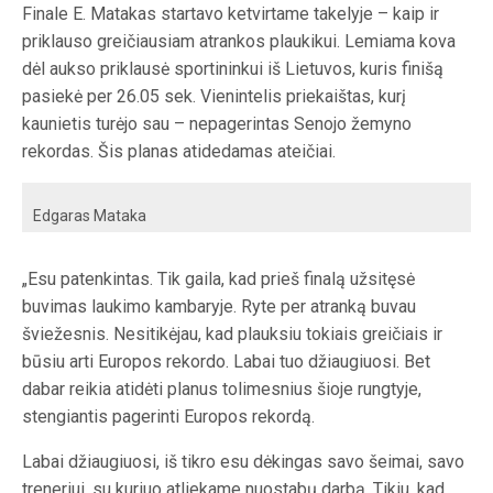
Finale E. Matakas startavo ketvirtame takelyje – kaip ir
priklauso greičiausiam atrankos plaukikui. Lemiama kova
dėl aukso priklausė sportininkui iš Lietuvos, kuris finišą
pasiekė per 26.05 sek. Vienintelis priekaištas, kurį
kaunietis turėjo sau – nepagerintas Senojo žemyno
rekordas. Šis planas atidedamas ateičiai.
Edgaras Mataka
„Esu patenkintas. Tik gaila, kad prieš finalą užsitęsė
buvimas laukimo kambaryje. Ryte per atranką buvau
šviežesnis. Nesitikėjau, kad plauksiu tokiais greičiais ir
būsiu arti Europos rekordo. Labai tuo džiaugiuosi. Bet
dabar reikia atidėti planus tolimesnius šioje rungtyje,
stengiantis pagerinti Europos rekordą.
Labai džiaugiuosi, iš tikro esu dėkingas savo šeimai, savo
treneriui, su kuriuo atliekame nuostabų darbą. Tikiu, kad