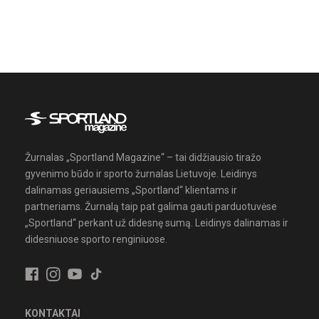
Žurnalas „Sportland Magazine“ – tai didžiausio tiražo
gyvenimo būdo ir sporto žurnalas Lietuvoje. Leidinys
dalinamas geriausiems „Sportland“ klientams ir
partneriams. Žurnalą taip pat galima gauti parduotuvėse
„Sportland“ perkant už didesnę sumą. Leidinys dalinamas ir
didesniuose sporto renginiuose.
KONTAKTAI