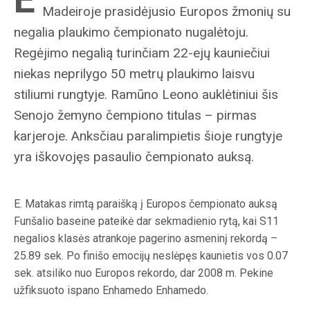
Madeiroje prasidėjusio Europos žmonių su
negalia plaukimo čempionato nugalėtoju.
Regėjimo negalią turinčiam 22-ejų kauniečiui
niekas neprilygo 50 metrų plaukimo laisvu
stiliumi rungtyje. Ramūno Leono auklėtiniui šis
Senojo žemyno čempiono titulas – pirmas
karjeroje. Anksčiau paralimpietis šioje rungtyje
yra iškovojęs pasaulio čempionato auksą.
E. Matakas rimtą paraišką į Europos čempionato auksą
Funšalio baseine pateikė dar sekmadienio rytą, kai S11
negalios klasės atrankoje pagerino asmeninį rekordą –
25.89 sek. Po finišo emocijų neslėpęs kaunietis vos 0.07
sek. atsiliko nuo Europos rekordo, dar 2008 m. Pekine
užfiksuoto ispano Enhamedo Enhamedo.