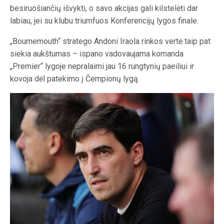
besiruošiančių išvykti, o savo akcijas gali kilstelėti dar
labiau, jei su klubu triumfuos Konferencijų lygos finale.
„Bournemouth“ stratego Andoni Iraola rinkos vertė taip pat
siekia aukštumas – ispano vadovaujama komanda
„Premier“ lygoje nepralaimi jau 16 rungtynių paeiliui ir
kovoja dėl patekimo į Čempionų lygą.