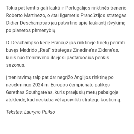
Tokia pat lemtis gali laukti ir Portugalijos rinktinės trenerio
Roberto Martinezo, o štai ilgametis Prancūzijos strategas
Didier Deschampsas jau patvirtino apie laukiantį išvykimą
po planetos pirmenybių.
D. Deschampso kėdę Prancūzijos rinktinėje turėtų perimti
buvęs Madrido „Real“ strategas Zinedine’as Zidane’as,
kuris nuo treniravimo ilsėjosi pastaruosius penkis
sezonus.
Į treniravimą taip pat dar negrįžo Anglijos rinktinę po
nesėkmingo 2024 m. Europos čempionato palikęs
Garethas Southgate’as, kuris praėjusių metų pabaigoje
atskleidė, kad neskuba vėl apsivilkti stratego kostiumą.
Tekstas: Lauryno Puikio