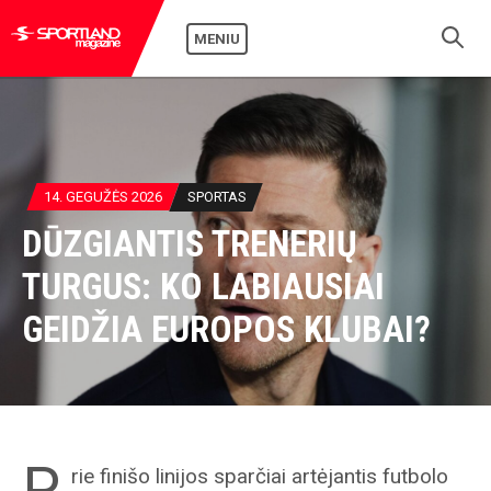
MENIU
14. GEGUŽĖS 2026
SPORTAS
DŪZGIANTIS TRENERIŲ
TURGUS: KO LABIAUSIAI
GEIDŽIA EUROPOS KLUBAI?
P
rie finišo linijos sparčiai artėjantis futbolo