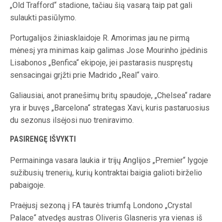
„Old Trafford“ stadione, tačiau šią vasarą taip pat gali
sulaukti pasiūlymo.
Portugalijos žiniasklaidoje R. Amorimas jau ne pirmą
mėnesį yra minimas kaip galimas Jose Mourinho įpėdinis
Lisabonos „Benfica“ ekipoje, jei pastarasis nuspręstų
sensacingai grįžti prie Madrido „Real“ vairo.
Galiausiai, anot pranešimų britų spaudoje, „Chelsea“ radare
yra ir buvęs „Barcelona“ strategas Xavi, kuris pastaruosius
du sezonus ilsėjosi nuo treniravimo.
PASIRENGĘ IŠVYKTI
Permaininga vasara laukia ir trijų Anglijos „Premier“ lygoje
sužibusių trenerių, kurių kontraktai baigia galioti birželio
pabaigoje.
Praėjusį sezoną į FA taurės triumfą Londono „Crystal
Palace“ atvedęs austras Oliveris Glasneris yra vienas iš