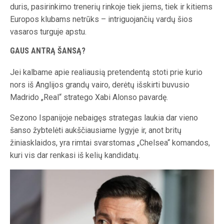
duris, pasirinkimo trenerių rinkoje tiek jiems, tiek ir kitiems
Europos klubams netrūks – intriguojančių vardų šios
vasaros turguje apstu.
GAUS ANTRĄ ŠANSĄ?
Jei kalbame apie realiausią pretendentą stoti prie kurio
nors iš Anglijos grandų vairo, derėtų išskirti buvusio
Madrido „Real“ stratego Xabi Alonso pavardę.
Sezono Ispanijoje nebaigęs strategas laukia dar vieno
šanso žybtelėti aukščiausiame lygyje ir, anot britų
žiniasklaidos, yra rimtai svarstomas „Chelsea“ komandos,
kuri vis dar renkasi iš kelių kandidatų.