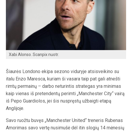
Xabi Alonso. Scanpix nuotr.
Šiaurės Londono ekipa sezono viduryje atsisveikino su
italu Enzo Maresca, kuriam ši vasara taip pat gali atnešti
rimtų permainų – darbo neturintis strategas yra minimas
kaip vienas iš pretendentų perimti „Manchester City“ vairą
iš Pepo Guardiolos, jei šis nuspręstų užbaigti etapą
Anglijoje.
Savo ruožtu buvęs „Manchester United“ treneris Rubenas
Amorimas savo vertę nusimušė dėl itin slogių 14 mėnesių