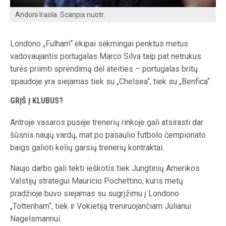
Andoni Iraola. Scanpix nuotr.
Londono „Fulham“ ekipai sėkmingai penktus metus
vadovaujantis portugalas Marco Silva taip pat netrukus
turės priimti sprendimą dėl ateities – portugalas britų
spaudoje yra siejamas tiek su „Chelsea“, tiek su „Benfica“.
GRĮŠ Į KLUBUS?
Antroje vasaros pusėje trenerių rinkoje gali atsirasti dar
šūsnis naujų vardų, mat po pasaulio futbolo čempionato
baigs galioti kelių garsių trenerių kontraktai.
Naujo darbo gali tekti ieškotis tiek Jungtinių Amerikos
Valstijų strategui Mauricio Pochettino, kuris metų
pradžioje buvo siejamas su sugrįžimu į Londono
„Tottenham“, tiek ir Vokietiją treniruojančiam Julianui
Nagelsmannui.