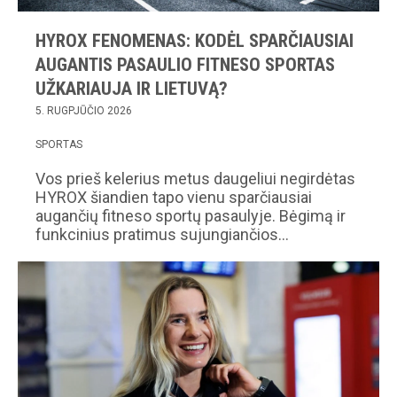
HYROX FENOMENAS: KODĖL SPARČIAUSIAI
AUGANTIS PASAULIO FITNESO SPORTAS
UŽKARIAUJA IR LIETUVĄ?
5. RUGPJŪČIO 2026
SPORTAS
Vos prieš kelerius metus daugeliui negirdėtas
HYROX šiandien tapo vienu sparčiausiai
augančių fitneso sportų pasaulyje. Bėgimą ir
funkcinius pratimus sujungiančios…