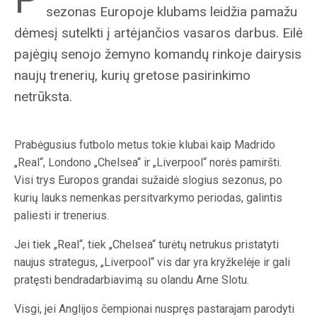
sezonas Europoje klubams leidžia pamažu
dėmesį sutelkti į artėjančios vasaros darbus. Eilė
pajėgių senojo žemyno komandų rinkoje dairysis
naujų trenerių, kurių gretose pasirinkimo
netrūksta.
Prabėgusius futbolo metus tokie klubai kaip Madrido
„Real“, Londono „Chelsea“ ir „Liverpool“ norės pamiršti.
Visi trys Europos grandai sužaidė slogius sezonus, po
kurių lauks nemenkas persitvarkymo periodas, galintis
paliesti ir trenerius.
Jei tiek „Real“, tiek „Chelsea“ turėtų netrukus pristatyti
naujus strategus, „Liverpool“ vis dar yra kryžkelėje ir gali
pratęsti bendradarbiavimą su olandu Arne Slotu.
Visgi, jei Anglijos čempionai nuspręs pastarajam parodyti