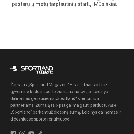
pastarųjų metų tarptautinių startų. Mūsiškiai…
Žurnalas „Sportland Magazine“ – tai didžiausio tiražo
gyvenimo būdo ir sporto žurnalas Lietuvoje. Leidinys
dalinamas geriausiems „Sportland“ klientams ir
partneriams. Žurnalą taip pat galima gauti parduotuvėse
„Sportland“ perkant už didesnę sumą. Leidinys dalinamas ir
didesniuose sporto renginiuose.