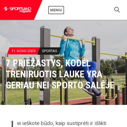
MENIU
11. KOVO 2025
SPORTAS
7 PRIEŽASTYS, KODĖL
TRENIRUOTIS LAUKE YRA
GERIAU NEI SPORTO SALĖJE
J
ei ieškote būdo, kaip sustiprėti ir išlikti