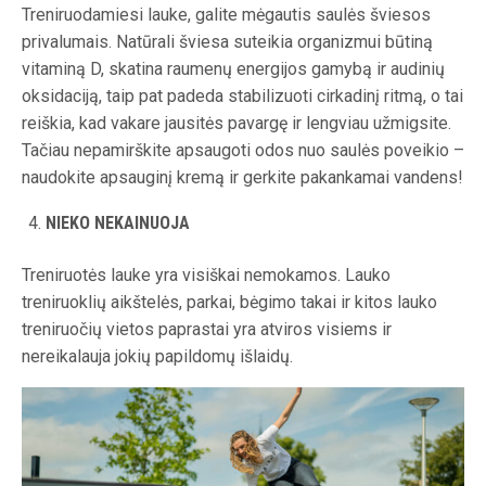
Treniruodamiesi lauke, galite mėgautis saulės šviesos
privalumais. Natūrali šviesa suteikia organizmui būtiną
vitaminą D, skatina raumenų energijos gamybą ir audinių
oksidaciją, taip pat padeda stabilizuoti cirkadinį ritmą, o tai
reiškia, kad vakare jausitės pavargę ir lengviau užmigsite.
Tačiau nepamirškite apsaugoti odos nuo saulės poveikio –
naudokite apsauginį kremą ir gerkite pakankamai vandens!
NIEKO NEKAINUOJA
Treniruotės lauke yra visiškai nemokamos. Lauko
treniruoklių aikštelės, parkai, bėgimo takai ir kitos lauko
treniruočių vietos paprastai yra atviros visiems ir
nereikalauja jokių papildomų išlaidų.