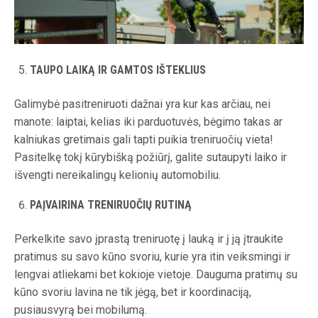
TAUPO LAIKĄ IR GAMTOS IŠTEKLIUS
Galimybė pasitreniruoti dažnai yra kur kas arčiau, nei
manote: laiptai, kelias iki parduotuvės, bėgimo takas ar
kalniukas gretimais gali tapti puikia treniruočių vieta!
Pasitelkę tokį kūrybišką požiūrį, galite sutaupyti laiko ir
išvengti nereikalingų kelionių automobiliu.
PAĮVAIRINA TRENIRUOČIŲ RUTINĄ
Perkelkite savo įprastą treniruotę į lauką ir į ją įtraukite
pratimus su savo kūno svoriu, kurie yra itin veiksmingi ir
lengvai atliekami bet kokioje vietoje. Dauguma pratimų su
kūno svoriu lavina ne tik jėgą, bet ir koordinaciją,
pusiausvyrą bei mobilumą.