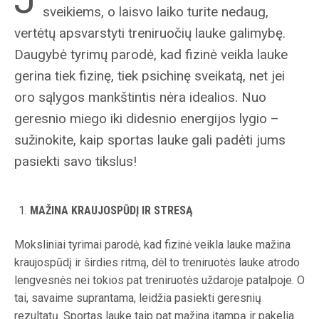
sveikiems, o laisvo laiko turite nedaug,
vertėtų apsvarstyti treniruočių lauke galimybę.
Daugybė tyrimų parodė, kad fizinė veikla lauke
gerina tiek fizinę, tiek psichinę sveikatą, net jei
oro sąlygos mankštintis nėra idealios. Nuo
geresnio miego iki didesnio energijos lygio –
sužinokite, kaip sportas lauke gali padėti jums
pasiekti savo tikslus!
MAŽINA KRAUJOSPŪDĮ IR STRESĄ
Moksliniai tyrimai parodė, kad fizinė veikla lauke mažina
kraujospūdį ir širdies ritmą, dėl to treniruotės lauke atrodo
lengvesnės nei tokios pat treniruotės uždaroje patalpoje. O
tai, savaime suprantama, leidžia pasiekti geresnių
rezultatų. Sportas lauke taip pat mažina įtampą ir pakelia