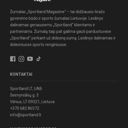
Žurnalas „Sportland Magazine“ – tai didžiausio tiražo
gyvenimo būdo ir sporto žurnalas Lietuvoje. Leidinys
dalinamas geriausiems „Sportland“ klientams ir
partneriams. Žurnalą taip pat galima gauti parduotuvėse
„Sportland“ perkant už didesnę sumą. Leidinys dalinamas ir
didesniuose sporto renginiuose.
KONTAKTAI
Sportland LT, UAB
Šeimyniškių g. 3
Vilnius, LT-09321, Lietuva
+370 682 86572
info@sportland.lt