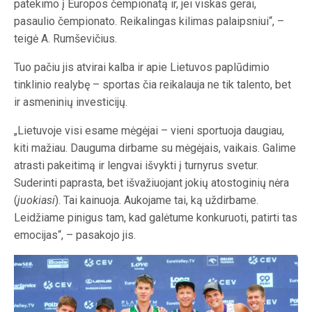
patekimo į Europos čempionatą ir, jei viskas gerai,
pasaulio čempionato. Reikalingas kilimas palaipsniui“, –
teigė A. Rumševičius.
Tuo pačiu jis atvirai kalba ir apie Lietuvos paplūdimio
tinklinio realybę – sportas čia reikalauja ne tik talento, bet
ir asmeninių investicijų.
„Lietuvoje visi esame mėgėjai – vieni sportuoja daugiau,
kiti mažiau. Dauguma dirbame su mėgėjais, vaikais. Galime
atrasti pakeitimą ir lengvai išvykti į turnyrus svetur.
Suderinti paprasta, bet išvažiuojant jokių atostoginių nėra
(
juokiasi
). Tai kainuoja. Aukojame tai, ką uždirbame.
Leidžiame pinigus tam, kad galėtume konkuruoti, patirti tas
emocijas“, – pasakojo jis.