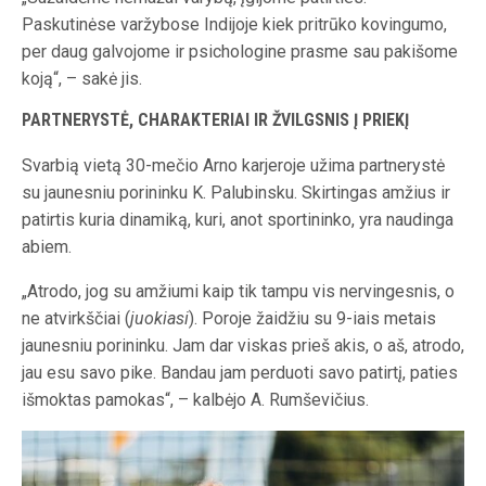
Paskutinėse varžybose Indijoje kiek pritrūko kovingumo,
per daug galvojome ir psichologine prasme sau pakišome
koją“, – sakė jis.
PARTNERYSTĖ, CHARAKTERIAI IR ŽVILGSNIS Į PRIEKĮ
Svarbią vietą 30-mečio Arno karjeroje užima partnerystė
su jaunesniu porininku K. Palubinsku. Skirtingas amžius ir
patirtis kuria dinamiką, kuri, anot sportininko, yra naudinga
abiem.
„Atrodo, jog su amžiumi kaip tik tampu vis nervingesnis, o
ne atvirkščiai (
juokiasi
). Poroje žaidžiu su 9-iais metais
jaunesniu porininku. Jam dar viskas prieš akis, o aš, atrodo,
jau esu savo pike. Bandau jam perduoti savo patirtį, paties
išmoktas pamokas“, – kalbėjo A. Rumševičius.