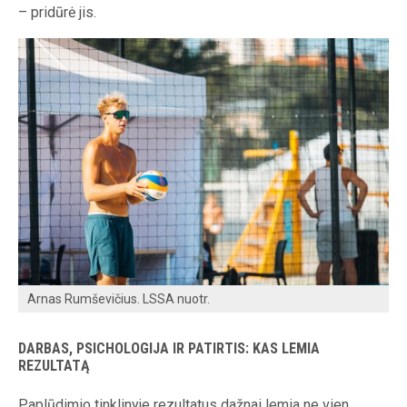
– pridūrė jis.
Arnas Rumševičius. LSSA nuotr.
DARBAS, PSICHOLOGIJA IR PATIRTIS: KAS LEMIA
REZULTATĄ
Paplūdimio tinklinyje rezultatus dažnai lemia ne vien