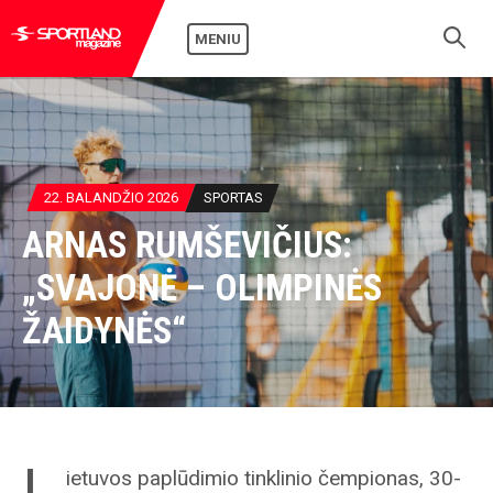
MENIU
22. BALANDŽIO 2026
SPORTAS
ARNAS RUMŠEVIČIUS:
„SVAJONĖ – OLIMPINĖS
ŽAIDYNĖS“
L
ietuvos paplūdimio tinklinio čempionas, 30-