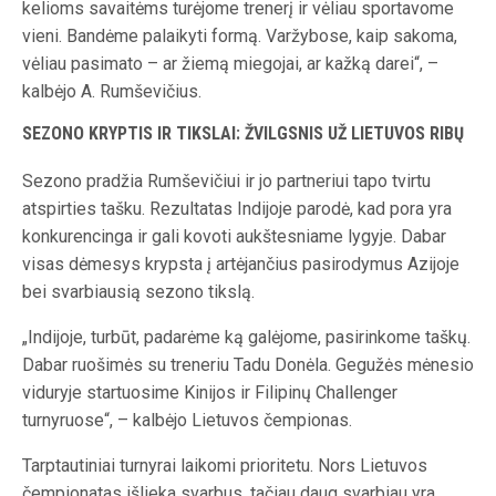
kelioms savaitėms turėjome trenerį ir vėliau sportavome
vieni. Bandėme palaikyti formą. Varžybose, kaip sakoma,
vėliau pasimato – ar žiemą miegojai, ar kažką darei“, –
kalbėjo A. Rumševičius.
SEZONO KRYPTIS IR TIKSLAI: ŽVILGSNIS UŽ LIETUVOS RIBŲ
Sezono pradžia Rumševičiui ir jo partneriui tapo tvirtu
atspirties tašku. Rezultatas Indijoje parodė, kad pora yra
konkurencinga ir gali kovoti aukštesniame lygyje. Dabar
visas dėmesys krypsta į artėjančius pasirodymus Azijoje
bei svarbiausią sezono tikslą.
„Indijoje, turbūt, padarėme ką galėjome, pasirinkome taškų.
Dabar ruošimės su treneriu Tadu Donėla. Gegužės mėnesio
viduryje startuosime Kinijos ir Filipinų Challenger
turnyruose“, – kalbėjo Lietuvos čempionas.
Tarptautiniai turnyrai laikomi prioritetu. Nors Lietuvos
čempionatas išlieka svarbus, tačiau daug svarbiau yra