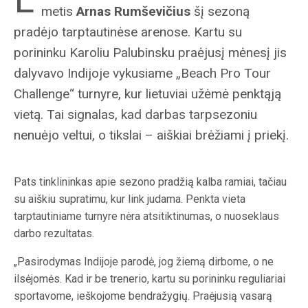
metis
Arnas Rumševičius
šį sezoną
pradėjo tarptautinėse arenose. Kartu su
porininku Karoliu Palubinsku praėjusį mėnesį jis
dalyvavo Indijoje vykusiame „Beach Pro Tour
Challenge“ turnyre, kur lietuviai užėmė penktąją
vietą. Tai signalas, kad darbas tarpsezoniu
nenuėjo veltui, o tikslai – aiškiai brėžiami į priekį.
Pats tinklininkas apie sezono pradžią kalba ramiai, tačiau
su aiškiu supratimu, kur link judama. Penkta vieta
tarptautiniame turnyre nėra atsitiktinumas, o nuoseklaus
darbo rezultatas.
„Pasirodymas Indijoje parodė, jog žiemą dirbome, o ne
ilsėjomės. Kad ir be trenerio, kartu su porininku reguliariai
sportavome, ieškojome bendražygių. Praėjusią vasarą