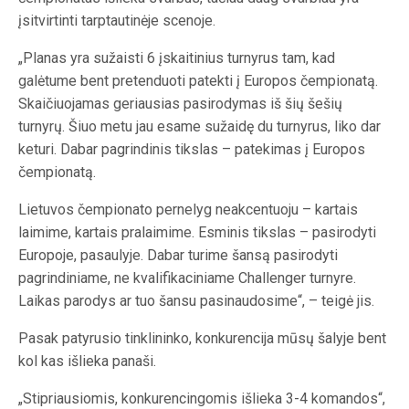
įsitvirtinti tarptautinėje scenoje.
„Planas yra sužaisti 6 įskaitinius turnyrus tam, kad
galėtume bent pretenduoti patekti į Europos čempionatą.
Skaičiuojamas geriausias pasirodymas iš šių šešių
turnyrų. Šiuo metu jau esame sužaidę du turnyrus, liko dar
keturi. Dabar pagrindinis tikslas – patekimas į Europos
čempionatą.
Lietuvos čempionato pernelyg neakcentuoju – kartais
laimime, kartais pralaimime. Esminis tikslas – pasirodyti
Europoje, pasaulyje. Dabar turime šansą pasirodyti
pagrindiniame, ne kvalifikaciniame Challenger turnyre.
Laikas parodys ar tuo šansu pasinaudosime“, – teigė jis.
Pasak patyrusio tinklininko, konkurencija mūsų šalyje bent
kol kas išlieka panaši.
„Stipriausiomis, konkurencingomis išlieka 3-4 komandos“,