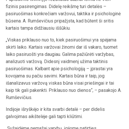
fizinis pasirengimas. Didelę reikšmę turi detalės –
pasiruošimas konkrečiam varžovui, taktika ir psichologinė
būsena. A. Rumševičius pripažįsta, kad būtent ši sritis
kartais tampa didžiausiu iššūkiu.
„Viskas priklauso nuo to, kiek pasiruošimui yra spėjama
skirti laiko. Kartais varžovai žinomi dar iš vakaro, tuomet
laiko pasiruošti yra daugiau. Galima pažiūrėti varžybas,
analizuoti varžovą. Didesnį vaidmenį užima taktinis
pasiruošimas. Kalbant apie psichologiją – įprastai yra
kovojama su pačiu savimi. Kartais būna ir taip, jog
išanalizavus varžovą viskas būna visai priešingai ir tai
kaip tik gali pakenkti. Priklauso nuo dienos“, – pasakojo A.
Rumševičius.
Indijoje išryškėjo ir kita svarbi detalė – per didelis
galvojimas aikštelėje gali tapti kliūtimi.
„Sužaidėme nemažai varybų, įgijome patirties.