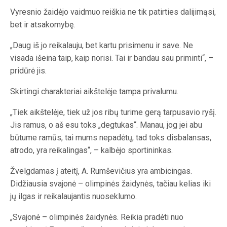
Vyresnio žaidėjo vaidmuo reiškia ne tik patirties dalijimąsi,
bet ir atsakomybę.
„Daug iš jo reikalauju, bet kartu prisimenu ir save. Ne
visada išeina taip, kaip norisi. Tai ir bandau sau priminti“, –
pridūrė jis.
Skirtingi charakteriai aikštelėje tampa privalumu.
„Tiek aikštelėje, tiek už jos ribų turime gerą tarpusavio ryšį.
Jis ramus, o aš esu toks „degtukas“. Manau, jog jei abu
būtume ramūs, tai mums nepadėtų, tad toks disbalansas,
atrodo, yra reikalingas“, – kalbėjo sportininkas.
Žvelgdamas į ateitį, A. Rumševičius yra ambicingas.
Didžiausia svajonė – olimpinės žaidynės, tačiau kelias iki
jų ilgas ir reikalaujantis nuoseklumo.
„Svajonė – olimpinės žaidynės. Reikia pradėti nuo