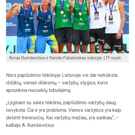
Arnas Rumševičius ir Karolis Palubinskas viduryje. LTF nuotr.
Nors paplūdimio tinklinyje Lietuvoje vis dar netrūksta
iššūkių, vienas didesnių – varžybų stygius, kuris
apsunkina nuoseklų tobulėjimą.
„Lyginant su salės tinkliniu, paplūdimio varžybų daug
nevyksta. Čia ir yra problema. Vienos varžybos yra kaip
dešimt treniruočių. Kai varžybų mažiau, yra sunkiau“, –
kalbėjo A. Rumševičius.