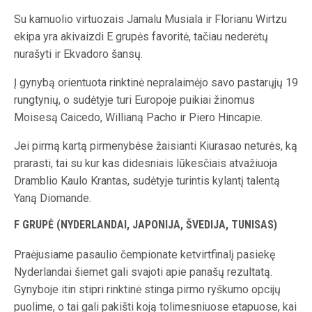
Su kamuolio virtuozais Jamalu Musiala ir Florianu Wirtzu
ekipa yra akivaizdi E grupės favoritė, tačiau nederėtų
nurašyti ir Ekvadoro šansų.
Į gynybą orientuota rinktinė nepralaimėjo savo pastarųjų 19
rungtynių, o sudėtyje turi Europoje puikiai žinomus
Moisesą Caicedo, Willianą Pacho ir Piero Hincapie.
Jei pirmą kartą pirmenybėse žaisianti Kiurasao neturės, ką
prarasti, tai su kur kas didesniais lūkesčiais atvažiuoja
Dramblio Kaulo Krantas, sudėtyje turintis kylantį talentą
Yaną Diomande.
F GRUPĖ (NYDERLANDAI, JAPONIJA, ŠVEDIJA, TUNISAS)
Praėjusiame pasaulio čempionate ketvirtfinalį pasiekę
Nyderlandai šiemet gali svajoti apie panašų rezultatą.
Gynyboje itin stipri rinktinė stinga pirmo ryškumo opcijų
puolime, o tai gali pakišti koją tolimesniuose etapuose, kai