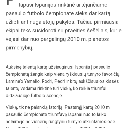
tapusi Ispanijos rinktinė artėjančiame
pasaulio futbolo čempionate sieks dar kartą
užlipti ant nugalėtojų pakylos. Tačiau pirmiausia
ekipai teks susidoroti su praeities šešėliais, kurie
vejasi dar nuo pergalingų 2010 m. planetos
pirmenybių.
Auksinę talentų kartą užsiauginusi Ispanija į pasaulio
čempionatą žengia kaip viena ryškiausių turnyro favoričių.
Lamine’o Yamalio, Rodri, Pedri ir kitų aukščiausios klasės
talentų vedama rinktinė turi viską, ko reikia triumfui
didžiausioje futbolo scenoje.
Viską, tik ne palankią istoriją. Pastarąjį kartą 2010 m.
pasaulio čempionate triumfavę ispanai nuo to laiko
nelaimėjo nė vienerių rungtynių turnyro atkrintamosiose.