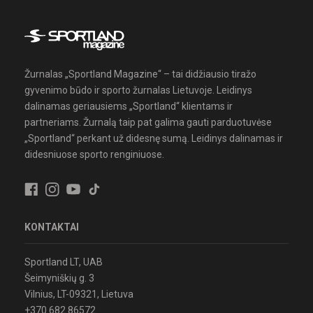
Žurnalas „Sportland Magazine“ – tai didžiausio tiražo
gyvenimo būdo ir sporto žurnalas Lietuvoje. Leidinys
dalinamas geriausiems „Sportland“ klientams ir
partneriams. Žurnalą taip pat galima gauti parduotuvėse
„Sportland“ perkant už didesnę sumą. Leidinys dalinamas ir
didesniuose sporto renginiuose.
KONTAKTAI
Sportland LT, UAB
Šeimyniškių g. 3
Vilnius, LT-09321, Lietuva
+370 682 86572