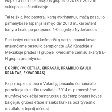
Ekipa 2014 m. nė neišėjo iš grupės, o 2018 ir 2022 m.
suklupo jau aštuntfinalyje.
Tai reiškia, kad pastarąjį kartą atkrintamųjų mačą pasaulio
pirmenybėse Ispanija laimėjo dar 2010 m., kai būtent
turnyro finale po pratęsimo 1-0 nugalėjo Nyderlandus.
Siekiantys nutraukti košmarišką seriją, ispanai kovas
artėjančiame pasaulio čempionate JAV, Kanadoje ir
Meksikoje pradės H grupėje. Kviečiame žemiau skaityti E-
H grupių pristatymus.
E GRUPĖ (VOKIETIJA, KIURASAO, DRAMBLIO KAULO
KRANTAS, EKVADORAS)
Kaip ir ispanus, taip ir Vokietiją pasaulio čempionate
persekioja skaudūs rezultatai. 2014 m. pirmenybėse
triumfavę vokiečiai pastaruosius du čempionatus kovas
baigė jau grupės etape ir sieks kur kas pozityvesnio
rezultato artėjantį mėnesį.