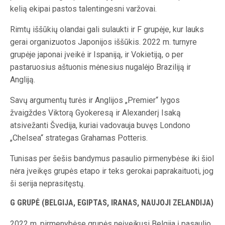
kelią ekipai pastos talentingesni varžovai.
Rimtų iššūkių olandai gali sulaukti ir F grupėje, kur lauks
gerai organizuotos Japonijos iššūkis. 2022 m. turnyre
grupėje japonai įveikė ir Ispaniją, ir Vokietiją, o per
pastaruosius aštuonis mėnesius nugalėjo Braziliją ir
Angliją.
Savų argumentų turės ir Anglijos „Premier“ lygos
žvaigždes Viktorą Gyokeresą ir Alexanderį Isaką
atsivežanti Švedija, kuriai vadovauja buvęs Londono
„Chelsea“ strategas Grahamas Potteris.
Tunisas per šešis bandymus pasaulio pirmenybėse iki šiol
nėra įveikęs grupės etapo ir teks gerokai paprakaituoti, jog
ši serija neprasitęstų.
G GRUPĖ (BELGIJA, EGIPTAS, IRANAS, NAUJOJI ZELANDIJA)
2022 m. pirmenybėse grupės neįveikusi Belgija į pasaulio