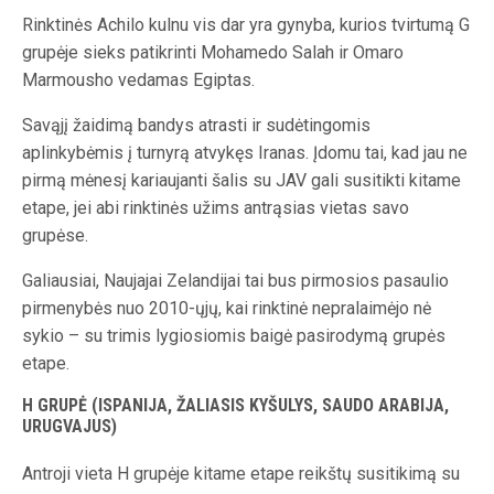
Rinktinės Achilo kulnu vis dar yra gynyba, kurios tvirtumą G
grupėje sieks patikrinti Mohamedo Salah ir Omaro
Marmousho vedamas Egiptas.
Savąjį žaidimą bandys atrasti ir sudėtingomis
aplinkybėmis į turnyrą atvykęs Iranas. Įdomu tai, kad jau ne
pirmą mėnesį kariaujanti šalis su JAV gali susitikti kitame
etape, jei abi rinktinės užims antrąsias vietas savo
grupėse.
Galiausiai, Naujajai Zelandijai tai bus pirmosios pasaulio
pirmenybės nuo 2010-ųjų, kai rinktinė nepralaimėjo nė
sykio – su trimis lygiosiomis baigė pasirodymą grupės
etape.
H GRUPĖ (ISPANIJA, ŽALIASIS KYŠULYS, SAUDO ARABIJA,
URUGVAJUS)
Antroji vieta H grupėje kitame etape reikštų susitikimą su