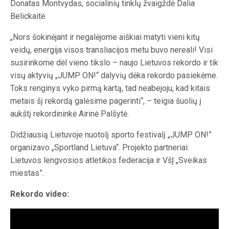
Donatas Montvydas, socialinių tinklų žvaigždė Dalia
Belickaitė.
„Nors šokinėjant ir negalėjome aiškiai matyti vieni kitų
veidų, energija visos transliacijos metu buvo nereali! Visi
susirinkome dėl vieno tikslo – naujo Lietuvos rekordo ir tik
visų aktyvių „JUMP ON!“ dalyvių dėka rekordo pasiekėme.
Toks renginys vyko pirmą kartą, tad neabejoju, kad kitais
metais šį rekordą galėsime pagerinti“, – teigia šuolių į
aukštį rekordininkė Airinė Palšytė.
Didžiausią Lietuvoje nuotolį sporto festivalį „JUMP ON!”
organizavo „Sportland Lietuva“. Projekto partneriai:
Lietuvos lengvosios atletikos federacija ir VšĮ „Sveikas
miestas”.
Rekordo video: