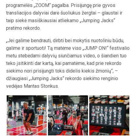
programėlės „ZOOM“ pagalba. Prisijungę prie gyvos
transliacijos dalyviai darė šuoliukus žergtai – glaustai ir
taip siekė masiškiausiai atliekamo „Jumping Jacks“
pratimo rekordo.
„Jei galime bendrauti, dirbti bei mokytis nuotoliniu būdu,
galime ir sportuoti! Tą matėme viso „JUMP ON!“ festivalio
metu stebėdami dalyvių siunčiamus video, o šiandien tuo
teko įsitikinti dar kartą, kai pamatėme, kad prie rekordo
siekimo nori prisijungti toks didelis kiekis žmonių“, –
džiaugiasi „Jumping Jacks“ rekordo siekimo renginio
vedėjas Mantas Stonkus.