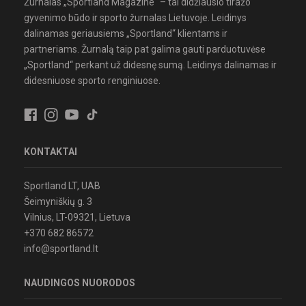
Žurnalas „Sportland Magazine“ – tai didžiausio tiražo
gyvenimo būdo ir sporto žurnalas Lietuvoje. Leidinys
dalinamas geriausiems „Sportland“ klientams ir
partneriams. Žurnalą taip pat galima gauti parduotuvėse
„Sportland“ perkant už didesnę sumą. Leidinys dalinamas ir
didesniuose sporto renginiuose.
KONTAKTAI
Sportland LT, UAB
Šeimyniškių g. 3
Vilnius, LT-09321, Lietuva
+370 682 86572
info@sportland.lt
NAUDINGOS NUORODOS