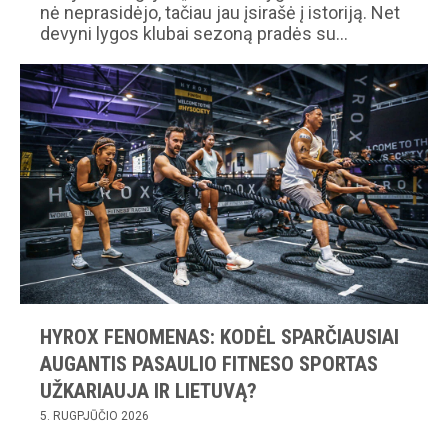
nė neprasidėjo, tačiau jau įsirašė į istoriją. Net
devyni lygos klubai sezoną pradės su…
HYROX FENOMENAS: KODĖL SPARČIAUSIAI
AUGANTIS PASAULIO FITNESO SPORTAS
UŽKARIAUJA IR LIETUVĄ?
5. RUGPJŪČIO 2026