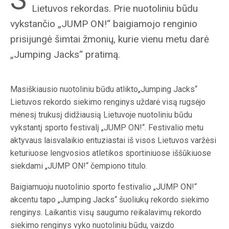
Lietuvos rekordas. Prie nuotoliniu būdu
vykstančio „JUMP ON!“ baigiamojo renginio
prisijungė šimtai žmonių, kurie vienu metu darė
„Jumping Jacks“ pratimą.
Masiškiausio nuotoliniu būdu atlikto„Jumping Jacks“
Lietuvos rekordo siekimo renginys uždarė visą rugsėjo
mėnesį trukusį didžiausią Lietuvoje nuotoliniu būdu
vykstantį sporto festivalį „JUMP ON!“. Festivalio metu
aktyvaus laisvalaikio entuziastai iš visos Lietuvos varžėsi
keturiuose lengvosios atletikos sportiniuose iššūkiuose
siekdami „JUMP ON!“ čempiono titulo.
Baigiamuoju nuotolinio sporto festivalio „JUMP ON!“
akcentu tapo „Jumping Jacks“ šuoliukų rekordo siekimo
renginys. Laikantis visų saugumo reikalavimų rekordo
siekimo renginys vyko nuotoliniu būdu, vaizdo