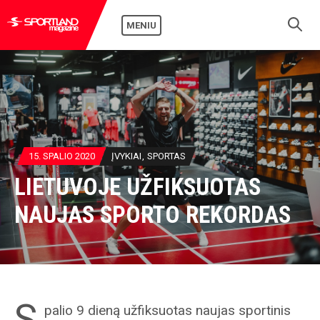
MENIU
15. SPALIO 2020
ĮVYKIAI
SPORTAS
LIETUVOJE UŽFIKSUOTAS
NAUJAS SPORTO REKORDAS
S
palio 9 dieną užfiksuotas naujas sportinis