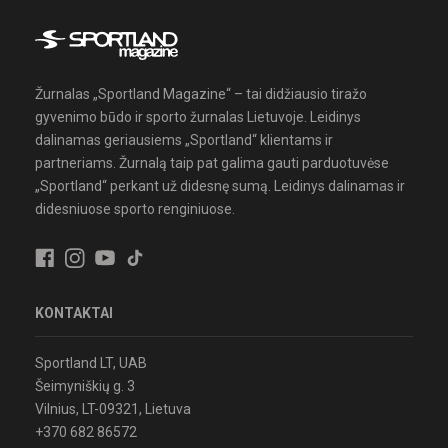
Žurnalas „Sportland Magazine“ – tai didžiausio tiražo
gyvenimo būdo ir sporto žurnalas Lietuvoje. Leidinys
dalinamas geriausiems „Sportland“ klientams ir
partneriams. Žurnalą taip pat galima gauti parduotuvėse
„Sportland“ perkant už didesnę sumą. Leidinys dalinamas ir
didesniuose sporto renginiuose.
KONTAKTAI
Sportland LT, UAB
Šeimyniškių g. 3
Vilnius, LT-09321, Lietuva
+370 682 86572