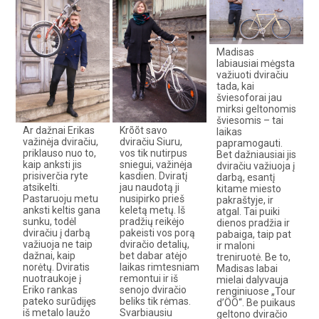
Madisas
labiausiai mėgsta
važiuoti dviračiu
tada, kai
šviesoforai jau
mirksi geltonomis
šviesomis – tai
Ar dažnai Erikas
Krõõt savo
laikas
važinėja dviračiu,
dviračiu Siuru,
papramogauti.
priklauso nuo to,
vos tik nutirpus
Bet dažniausiai jis
kaip anksti jis
sniegui, važinėja
dviračiu važiuoja į
prisiverčia ryte
kasdien. Dviratį
darbą, esantį
atsikelti.
jau naudotą ji
kitame miesto
Pastaruoju metu
nusipirko prieš
pakraštyje, ir
anksti keltis gana
keletą metų. Iš
atgal. Tai puiki
sunku, todėl
pradžių reikėjo
dienos pradžia ir
dviračiu į darbą
pakeisti vos porą
pabaiga, taip pat
važiuoja ne taip
dviračio detalių,
ir maloni
dažnai, kaip
bet dabar atėjo
treniruotė. Be to,
norėtų. Dviratis
laikas rimtesniam
Madisas labai
nuotraukoje į
remontui ir iš
mielai dalyvauja
Eriko rankas
senojo dviračio
renginiuose „Tour
pateko surūdijęs
beliks tik rėmas.
d’ÖÖ“. Be puikaus
iš metalo laužo
Svarbiausiu
geltono dviračio