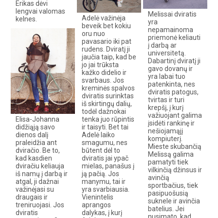
Erikas dėvi
lengvai valomas
Melissai dviratis
Adelė važinėja
kelnes.
yra
beveik bet kokiu
nepamainoma
oru nuo
priemonė keliauti
pavasario iki pat
į darbą ar
rudens. Dviratį ji
universitetą.
jaučia taip, kad be
Dabartinį dviratį ji
jo jai trūksta
gavo dovanų ir
kažko didelio ir
yra labai tuo
svarbaus. Jos
patenkinta, nes
kreminės spalvos
dviratis patogus,
dviratis surinktas
tvirtas ir turi
iš skirtingų dalių,
krepšį, į kurį
todėl dažnokai
važiuojant galima
Elisa-Johanna
tenka juo rūpintis
įsidėti rankinę ir
didžiąją savo
ir taisyti. Bet tai
nešiojamąjį
dienos dalį
Adelė laiko
kompiuterį.
praleidžia ant
smagumu, nes
Mieste skubančią
dviračio. Be to,
būtent dėl to
Melissą galima
kad kasdien
dviratis jai ypač
pamatyti tiek
dviračiu keliauja
mielas, panašus į
vilkinčią džinsus ir
iš namų į darbą ir
ją pačią. Jos
avinčią
atgal, ji dažnai
manymu, tai ir
sportbačius, tiek
važinėjasi su
yra svarbiausia.
pasipuošusią
draugais ir
Vienintelis
suknele ir avinčia
treniruojasi. Jos
aprangos
batelius. Jei
dviratis
dalykas, į kurį
nusimato, kad