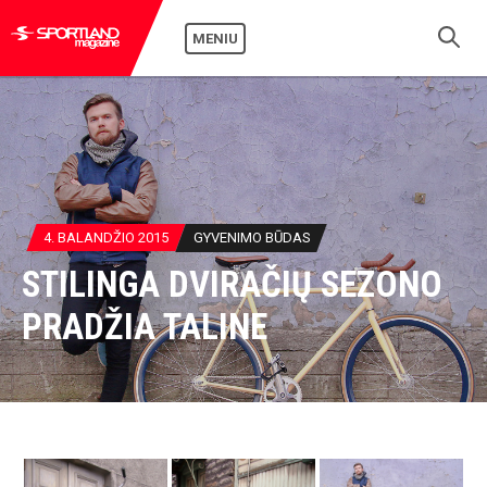
MENIU
4. BALANDŽIO 2015
GYVENIMO BŪDAS
STILINGA DVIRAČIŲ SEZONO
PRADŽIA TALINE