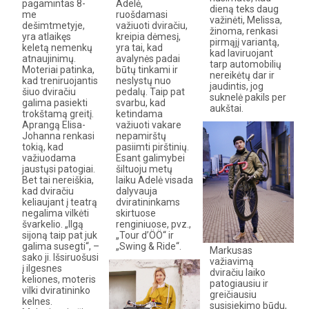
pagamintas 8-
Adelė,
dieną teks daug
me
ruošdamasi
važinėti, Melissa,
dešimtmetyje,
važiuoti dviračiu,
žinoma, renkasi
yra atlaikęs
kreipia dėmesį,
pirmąjį variantą,
keletą nemenkų
yra tai, kad
kad laviruojant
atnaujinimų.
avalynės padai
tarp automobilių
Moteriai patinka,
būtų tinkami ir
nereikėtų dar ir
kad treniruojantis
neslystų nuo
jaudintis, jog
šiuo dviračiu
pedalų. Taip pat
suknelė pakils per
galima pasiekti
svarbu, kad
aukštai.
trokštamą greitį.
ketindama
Aprangą Elisa-
važiuoti vakare
Johanna renkasi
nepamirštų
tokią, kad
pasiimti pirštinių.
važiuodama
Esant galimybei
jaustųsi patogiai.
šiltuoju metų
Bet tai nereiškia,
laiku Adelė visada
kad dviračiu
dalyvauja
keliaujant į teatrą
dviratininkams
negalima vilkėti
skirtuose
švarkelio. „Ilgą
renginiuose, pvz.,
sijoną taip pat juk
„Tour d’ÖÖ“ ir
galima susegti“, –
„Swing & Ride“.
Markusas
sako ji. Išsiruošusi
važiavimą
į ilgesnes
dviračiu laiko
keliones, moteris
patogiausiu ir
vilki dviratininko
greičiausiu
kelnes.
susisiekimo būdu,