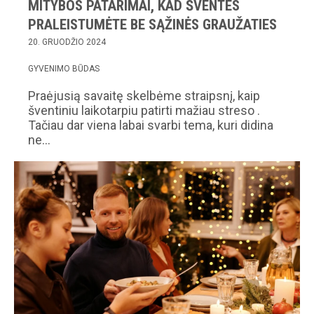
MITYBOS PATARIMAI, KAD ŠVENTES
PRALEISTUMĖTE BE SĄŽINĖS GRAUŽATIES
20. GRUODŽIO 2024
GYVENIMO BŪDAS
Praėjusią savaitę skelbėme straipsnį, kaip
šventiniu laikotarpiu patirti mažiau streso .
Tačiau dar viena labai svarbi tema, kuri didina
ne…