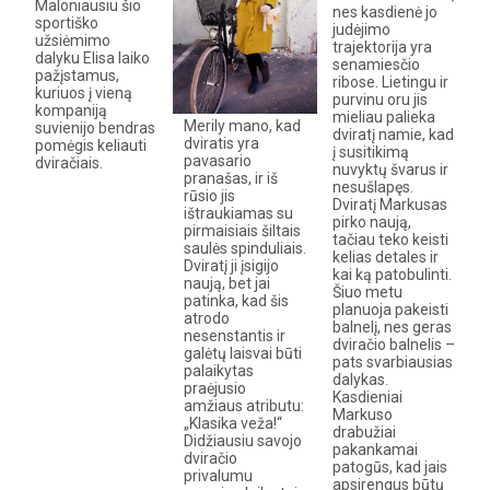
Maloniausiu šio
nes kasdienė jo
sportiško
judėjimo
užsiėmimo
trajektorija yra
dalyku Elisa laiko
senamiesčio
pažįstamus,
ribose. Lietingu ir
kuriuos į vieną
purvinu oru jis
kompaniją
mieliau palieka
Merily mano, kad
suvienijo bendras
dviratį namie, kad
dviratis yra
pomėgis keliauti
į susitikimą
pavasario
dviračiais.
nuvyktų švarus ir
pranašas, ir iš
nesušlapęs.
rūsio jis
Dviratį Markusas
ištraukiamas su
pirko naują,
pirmaisiais šiltais
tačiau teko keisti
saulės spinduliais.
kelias detales ir
Dviratį ji įsigijo
kai ką patobulinti.
naują, bet jai
Šiuo metu
patinka, kad šis
planuoja pakeisti
atrodo
balnelį, nes geras
nesenstantis ir
dviračio balnelis –
galėtų laisvai būti
pats svarbiausias
palaikytas
dalykas.
praėjusio
Kasdieniai
amžiaus atributu:
Markuso
„Klasika veža!“
drabužiai
Didžiausiu savojo
pakankamai
dviračio
patogūs, kad jais
privalumu
apsirengus būtų