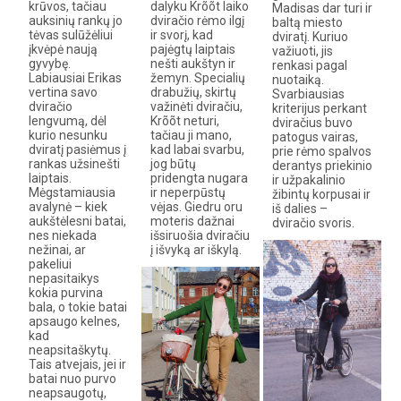
krūvos, tačiau
dalyku Krõõt laiko
Madisas dar turi ir
auksinių rankų jo
dviračio rėmo ilgį
baltą miesto
tėvas sulūžėliui
ir svorį, kad
dviratį. Kuriuo
įkvėpė naują
pajėgtų laiptais
važiuoti, jis
gyvybę.
nešti aukštyn ir
renkasi pagal
Labiausiai Erikas
žemyn. Specialių
nuotaiką.
vertina savo
drabužių, skirtų
Svarbiausias
dviračio
važinėti dviračiu,
kriterijus perkant
lengvumą, dėl
Krõõt neturi,
dviračius buvo
kurio nesunku
tačiau ji mano,
patogus vairas,
dviratį pasiėmus į
kad labai svarbu,
prie rėmo spalvos
rankas užsinešti
jog būtų
derantys priekinio
laiptais.
pridengta nugara
ir užpakalinio
Mėgstamiausia
ir neperpūstų
žibintų korpusai ir
avalynė – kiek
vėjas. Giedru oru
iš dalies –
aukštėlesni batai,
moteris dažnai
dviračio svoris.
nes niekada
išsiruošia dviračiu
nežinai, ar
į išvyką ar iškylą.
pakeliui
nepasitaikys
kokia purvina
bala, o tokie batai
apsaugo kelnes,
kad
neapsitaškytų.
Tais atvejais, jei ir
batai nuo purvo
neapsaugotų,