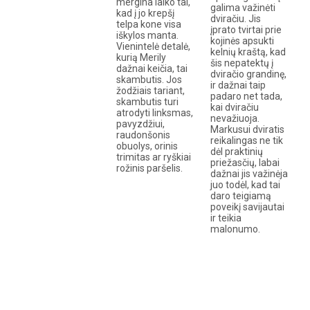
mergina laiko tai,
galima važinėti
kad į jo krepšį
dviračiu. Jis
telpa kone visa
įprato tvirtai prie
iškylos manta.
kojinės apsukti
Vienintelė detalė,
kelnių kraštą, kad
kurią Merily
šis nepatektų į
dažnai keičia, tai
dviračio grandinę,
skambutis. Jos
ir dažnai taip
žodžiais tariant,
padaro net tada,
skambutis turi
kai dviračiu
atrodyti linksmas,
nevažiuoja.
pavyzdžiui,
Markusui dviratis
raudonšonis
reikalingas ne tik
obuolys, orinis
dėl praktinių
trimitas ar ryškiai
priežasčių, labai
rožinis paršelis.
dažnai jis važinėja
juo todėl, kad tai
daro teigiamą
poveikį savijautai
ir teikia
malonumo.