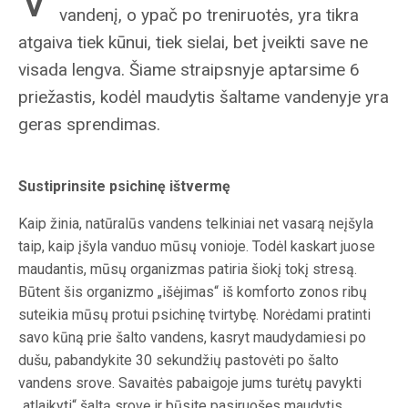
vandenį, o ypač po treniruotės, yra tikra
atgaiva tiek kūnui, tiek sielai, bet įveikti save ne
visada lengva. Šiame straipsnyje aptarsime 6
priežastis, kodėl maudytis šaltame vandenyje yra
geras sprendimas.
Sustiprinsite psichinę ištvermę
Kaip žinia, natūralūs vandens telkiniai net vasarą neįšyla
taip, kaip įšyla vanduo mūsų vonioje. Todėl kaskart juose
maudantis, mūsų organizmas patiria šiokį tokį stresą.
Būtent šis organizmo „išėjimas“ iš komforto zonos ribų
suteikia mūsų protui psichinę tvirtybę. Norėdami pratinti
savo kūną prie šalto vandens, kasryt maudydamiesi po
dušu, pabandykite 30 sekundžių pastovėti po šalto
vandens srove. Savaitės pabaigoje jums turėtų pavykti
„atlaikyti“ šaltą srovę ir būsite pasiruošęs maudytis