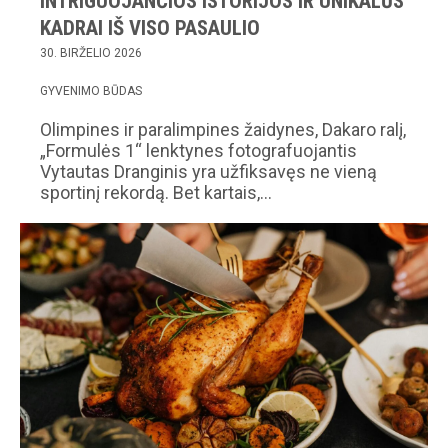
INTRIGUOJANČIOS ISTORIJOS IR UNIKALŪS
KADRAI IŠ VISO PASAULIO
30. BIRŽELIO 2026
GYVENIMO BŪDAS
Olimpines ir paralimpines žaidynes, Dakaro ralį,
„Formulės 1“ lenktynes fotografuojantis
Vytautas Dranginis yra užfiksavęs ne vieną
sportinį rekordą. Bet kartais,…