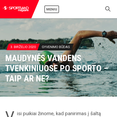
MENIU
3. BIRŽELIO 2020
GYVENIMO BŪDAS
MAUDYNĖS VANDENS
TVENKINIUOSE PO SPORTO –
TAIP AR NE?
V
isi puikiai žinome, kad panirimas į šaltą