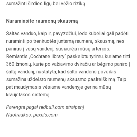
sumažinti širdies ligų bei vėžio riziką.
Nuraminsite raumenų skausmą
Šaltas vanduo, kaip ir, pavyzdžiui, ledo kubeliai gali padėti
nuraminti po treniruotės juntamą raumenų skausmą, nes
panirus į vėsų vandenį, susiaurėja mūsų arterijos.
Remiantis „Cochrane library“ paskelbtu tyrimu, kuriame tirti
360 žmonių, kurie po važiavimo dviračiu ar bėgimo paniro į
šaltą vandenį, nustatyta, kad šalto vandens poveikis
sumažina uždelsto raumenų skausmo pasireiškimą. Taip
pat maudymasis vėsiame vandenyje gerina mūsų
kraujotakos sistemą.
Parengta pagal redbull.com straipsnį
Nuotraukos: pexels.com