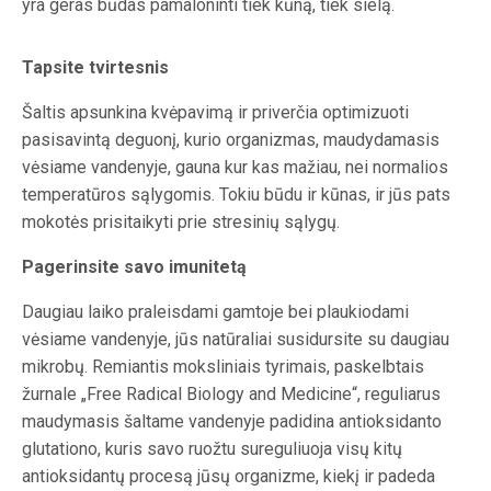
yra geras būdas pamaloninti tiek kūną, tiek sielą.
Tapsite tvirtesnis
Šaltis apsunkina kvėpavimą ir priverčia optimizuoti
pasisavintą deguonį, kurio organizmas, maudydamasis
vėsiame vandenyje, gauna kur kas mažiau, nei normalios
temperatūros sąlygomis. Tokiu būdu ir kūnas, ir jūs pats
mokotės prisitaikyti prie stresinių sąlygų.
Pagerinsite savo imunitetą
Daugiau laiko praleisdami gamtoje bei plaukiodami
vėsiame vandenyje, jūs natūraliai susidursite su daugiau
mikrobų. Remiantis moksliniais tyrimais, paskelbtais
žurnale „Free Radical Biology and Medicine“, reguliarus
maudymasis šaltame vandenyje padidina antioksidanto
glutationo, kuris savo ruožtu sureguliuoja visų kitų
antioksidantų procesą jūsų organizme, kiekį ir padeda