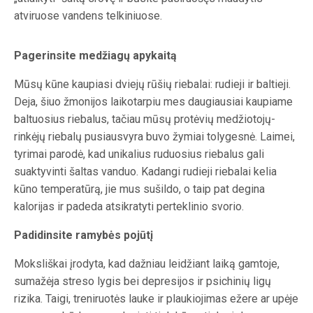
atviruose vandens telkiniuose.
Pagerinsite medžiagų apykaitą
Mūsų kūne kaupiasi dviejų rūšių riebalai: rudieji ir baltieji.
Deja, šiuo žmonijos laikotarpiu mes daugiausiai kaupiame
baltuosius riebalus, tačiau mūsų protėvių medžiotojų-
rinkėjų riebalų pusiausvyra buvo žymiai tolygesnė. Laimei,
tyrimai parodė, kad unikalius ruduosius riebalus gali
suaktyvinti šaltas vanduo. Kadangi rudieji riebalai kelia
kūno temperatūrą, jie mus sušildo, o taip pat degina
kalorijas ir padeda atsikratyti perteklinio svorio.
Padidinsite ramybės pojūtį
Moksliškai įrodyta, kad dažniau leidžiant laiką gamtoje,
sumažėja streso lygis bei depresijos ir psichinių ligų
rizika. Taigi, treniruotės lauke ir plaukiojimas ežere ar upėje