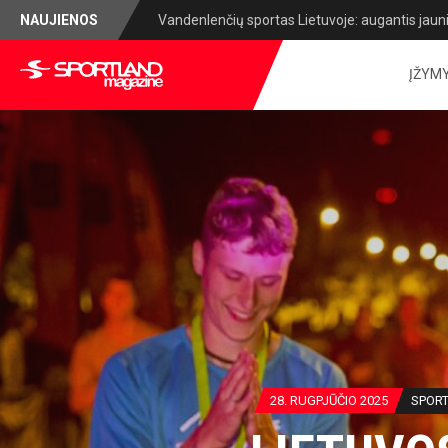
NAUJIENOS
Lietuvos lengvosios atletikos čempionatas: sug
ĮŽYM
28. RUGPJŪČIO 2025
SPOR