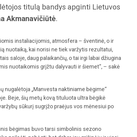
lėtojos titulą bandys apginti Lietuvos
na Akmanavičiūtė
.
iomis instaliacijomis, atmosfera – šventinė, o ir
 nuotaiką, kai norisi ne tiek varžytis rezultatui,
is saloje, daug palaikančių, o tai irgi labai džiugina
omis nuotaikomis grįžtu dalyvauti ir šiemet“, – sakė
onų nugalėtoja „Manvesta naktiniame bėgime“
je. Beje, šių metų kovą tituluota ultra bėgikė
 varžybų sūkurį sugrįžo praėjus vos mėnesiui po
tinis bėgimas buvo tarsi simbolinis sezono