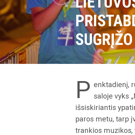
LIETUVO
PRISTAB
SUGRĮŽO
P
enktadienį, 
saloje vyks 
išsiskiriantis ypa
paros metu, tarp įv
trankios muzikos,