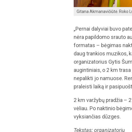
Gitana Akmanavičiūtė. Roko L
„Pernai dalyviai buvo pat
nėra papildomo srauto aut
formatas – bėgimas naktį
daug trankios muzikos, ka
organizatorius Gytis Šu
augintiniais, o 2 km trasa
nepalikti jo namuose. Re
praleisti laiką ir pasipuošt
2 km varžybų pradžia – 21
vėliau. Po naktinio bėgim
vyksiančias dūzges.
Tekstas: organizatorių