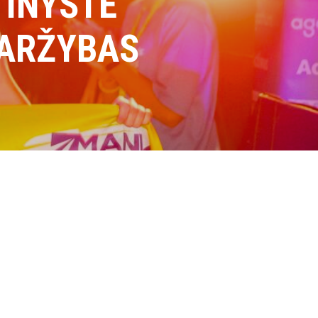
TINYSTĖ
VARŽYBAS