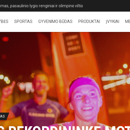
rįžimai, rekordai ir ryškūs favoritų pasirodymai Palangoje
YBĖS
SPORTAS
GYVENIMO BŪDAS
PRODUKTAI
ĮVYKIAI
M
TAS