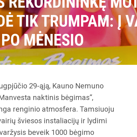
S REKORDININKĘ MO
DĖ TIK TRUMPAM: Į 
 PO MĖNESIO
rugpjūčio 29-ąją, Kauno Nemuno
„Manvesta naktinis bėgimas“,
tinga renginio atmosfera. Tamsiuoju
airių šviesos instaliacijų ir lydimi
 varžysis beveik 1000 bėgimo