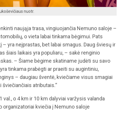
ukoševičiaus nuotr.
enkinti naująja trasa, vingiuojančia Nemuno saloje –
omobilių, o vieta labai tinkama bėgimui. Pats
 – yra neįprastas, bet labai smagus. Daug šviesų ir
s šiais laikais yra populiaru, – sakė renginio
mskas. – Šiame bėgime skatiname judėti su savo
 yra tinkama prabėgti ar praeiti su augintiniu,
nginys – daugiau šventė, kviečiame visus smagiai
i šviečiančiais atributais.“
 val., o 4 km ir 10 km dalyviai varžysis valanda
o organizatoriai kviečia į Nemuno saloje