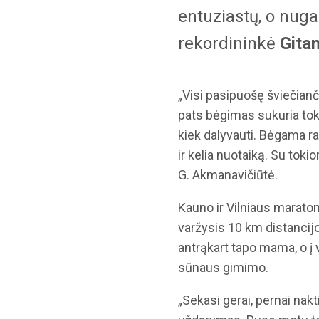
entuziastų, o nuga
rekordininkė
Gita
„Visi pasipuošę šviečianč
pats bėgimas sukuria tokią
kiek dalyvauti. Bėgama rata
ir kelia nuotaiką. Su toki
G. Akmanavičiūtė.
Kauno ir Vilniaus marat
varžysis 10 km distancijo
antrąkart tapo mama, o į
sūnaus gimimo.
„Sekasi gerai, pernai nak