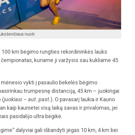
ukoševičiaus nuotr.
 100 km bėgimo rungties rekordininkės lauks
čempionatas, kuriame ji varžysis sau kukliame 45
 mėnesio vykti į pasaulio bekelės bėgimo
asirinkau trumpesnę distanciją, 45 km – juokingai
 (
juokiasi – aut. past.
). O pavasarį laukia ir Kauno
n kaip kaunietei visą laiką savas ir privalomas, jei
nais pasidalijo ultra bėgikė.
ime“ dalyviai gali išbandyti jėgas 10 km, 4 km bei