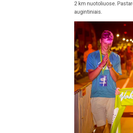
2 km nuotoliuose. Pastaro
augintiniais.