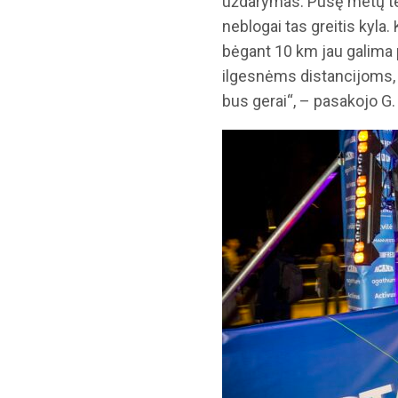
uždarymas. Pusę metų teko 
neblogai tas greitis kyla
bėgant 10 km jau galima p
ilgesnėms distancijoms, d
bus gerai“, – pasakojo G