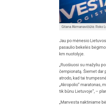
Gitana Akmanavičiūtė. Roko L
Jau po mėnesio Lietuvos
pasaulio bekelės bėgimo 
km nuotolyje.
„Ruošiuosi su mažyliu po
čempionatą. Šiemet dar p
atrodo, kad tai trumpesnė
„Akropolio“ maratonas, ma
tik būnu Lietuvoje“, – pla
„Manvesta naktiniame bėg