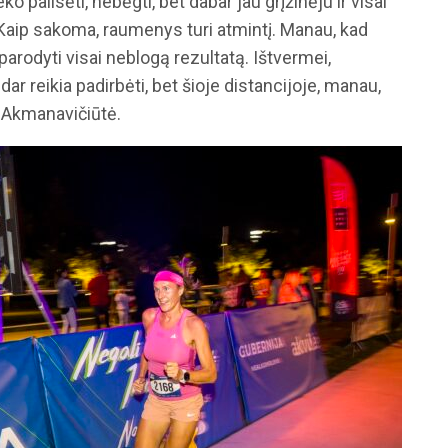
pailsėti, nebėgti, bet dabar jau grįžinėju ir visai
. Kaip sakoma, raumenys turi atmintį. Manau, kad
arodyti visai neblogą rezultatą. Ištvermei,
ar reikia padirbėti, bet šioje distancijoje, manau,
. Akmanavičiūtė.