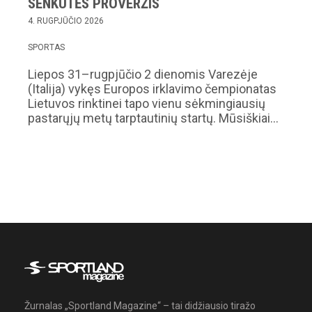
SENKUTĖS PROVERŽIS
4. RUGPJŪČIO 2026
SPORTAS
Liepos 31–rugpjūčio 2 dienomis Varezėje
(Italija) vykęs Europos irklavimo čempionatas
Lietuvos rinktinei tapo vienu sėkmingiausių
pastarųjų metų tarptautinių startų. Mūsiškiai…
Žurnalas „Sportland Magazine“ – tai didžiausio tiražo