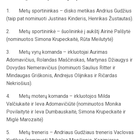
1. Metų sportininkas – disko metikas Andrius Gudžius
(taip pat nominuoti Justinas Kinderis, Henrikas Žustautas).
2. Metų sportininkė – šuolininkė į aukštį Airinė Palšytė
(nominuotos Simona Krupeckaitė, Rūta Meilutytė)
3. Metų vyrų komanda – irkluotojai Aurimas
Adomavičius, Rolandas Maščinskas, Martynas Džiaugys ir
Dovydas Nemeravičius (nominuoti Saulius Ritter ir
Mindaugas Griškonis, Andrejus Olijnikas ir Ričardas
Nekriošius).
4. Metų moterų komanda – irkluotojos Milda
Valčiukaitė ir Ieva Adomavičiūtė (nominuotos Monika
Povilaitytė ir Ieva Dumbauskaitė, Simona Krupeckaitė ir
Miglė Marozaitė)
5. Metų treneris – Andriaus Gudžiaus treneris Vaclovas