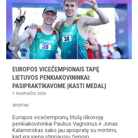
EUROPOS VICEČEMPIONAIS TAPĘ
LIETUVOS PENKIAKOVININKAI:
PASIPRAKTIKAVOME ĮKASTI MEDALĮ
7. RUGPJŪČIO 2026
SPORTAS
Europos vicečempionų titulą iškovoję
penkiakovininkai Paulius Vagnorius ir Jonas
Kalaminskas sako jau apsipratę su mintimi,
kad yra viena stipriausių Senojo…