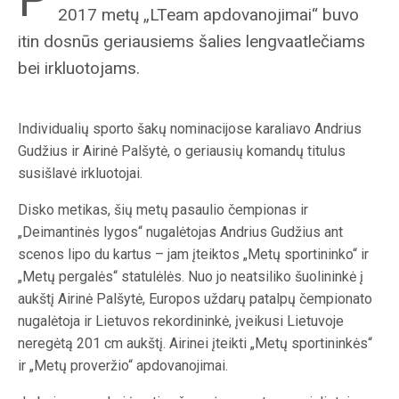
2017 metų „LTeam apdovanojimai“ buvo
itin dosnūs geriausiems šalies lengvaatlečiams
bei irkluotojams.
Individualių sporto šakų nominacijose karaliavo Andrius
Gudžius ir Airinė Palšytė, o geriausių komandų titulus
susišlavė irkluotojai.
Disko metikas, šių metų pasaulio čempionas ir
„Deimantinės lygos“ nugalėtojas Andrius Gudžius ant
scenos lipo du kartus – jam įteiktos „Metų sportininko“ ir
„Metų pergalės“ statulėlės. Nuo jo neatsiliko šuolininkė į
aukštį Airinė Palšytė, Europos uždarų patalpų čempionato
nugalėtoja ir Lietuvos rekordininkė, įveikusi Lietuvoje
neregėtą 201 cm aukštį. Airinei įteikti „Metų sportininkės“
ir „Metų proveržio“ apdovanojimai.