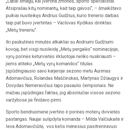
„Labai smagu, kai įvertina žmonės, sporto specialistai.
Atsiprašau kitų nominantų, kad taip gavosi“, – šmaikštavo
puikiai nusiteikęs Andrius Gudžius, kurio trenerio darbas
taip pat buvo įvertintas – Vaclovas Kydikas išrinktas
„Metų treneriu“.
Iki paskutinės minutės atkakliai su Andriumi Gudžiumi
kovoję, bet visgi nusileidę „Metų pergalės“ nominacijoje,
vyrų porinės keturvietės irkluotojai neliko nuskriausti –
jiems atiteko „Metų vyrų komandos“ titulas.
Įspūdingiausio savo karjeroje sezono metu Aurimas
Adomavičius, Rolandas Maščinskas, Martynas Džiaugys ir
Dovydas Nemeravičius tapo pasaulio čempionais. Ne
mažiau įspūdingas faktas, jog absoliučiai visose sezono
varžybose jie finišavo pirmi.
Sporto bendruomenė įvertino ir porinės moterų dvivietės
pastangas. Naujai sulipdyta komanda – Milda Valčiukaitė ir
Ieva Adomavičiūtė, vos kelis mėnesius pasitreniravusi