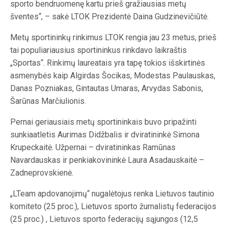
sporto bendruomenę kartu prieš gražiausias metų
šventes“, – sakė LTOK Prezidentė Daina Gudzinevičiūtė.
Metų sportininkų rinkimus LTOK rengia jau 23 metus, prieš
tai populiariausius sportininkus rinkdavo laikraštis
„Sportas“. Rinkimų laureatais yra tapę tokios išskirtinės
asmenybės kaip Algirdas Šocikas, Modestas Paulauskas,
Danas Pozniakas, Gintautas Umaras, Arvydas Sabonis,
Šarūnas Marčiulionis.
Pernai geriausiais metų sportininkais buvo pripažinti
sunkiaatletis Aurimas Didžbalis ir dviratininkė Simona
Krupeckaitė. Užpernai – dviratininkas Ramūnas
Navardauskas ir penkiakovininkė Laura Asadauskaitė –
Zadneprovskienė.
„LTeam apdovanojimų“ nugalėtojus renka Lietuvos tautinio
komiteto (25 proc.), Lietuvos sporto žurnalistų federacijos
(25 proc.) , Lietuvos sporto federacijų sąjungos (12,5