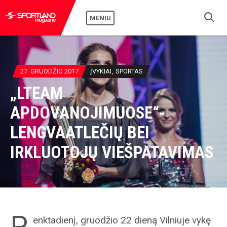
MENIU
27. GRUODŽIO 2017
ĮVYKIAI
SPORTAS
„LTEAM
APDOVANOJIMUOSE“-
LENGVAATLEČIŲ BEI
IRKLUOTOJŲ VIEŠPATAVIMAS
P
enktadienį, gruodžio 22 dieną Vilniuje vykę