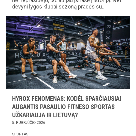
nė neprasidėjo, tačiau jau įsirašė į istoriją. Net
devyni lygos klubai sezoną pradės su…
HYROX FENOMENAS: KODĖL SPARČIAUSIAI
AUGANTIS PASAULIO FITNESO SPORTAS
UŽKARIAUJA IR LIETUVĄ?
5. RUGPJŪČIO 2026
SPORTAS