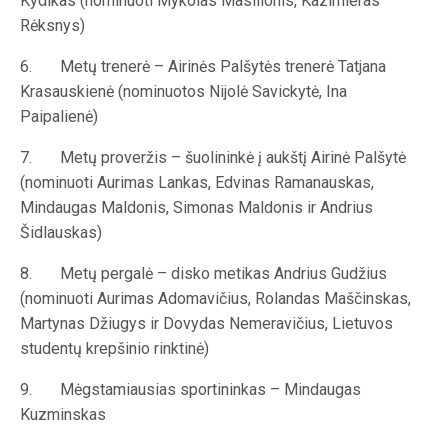
Kydikas (nominuoti Mykolas Masilionis, Kazimieras
Rėksnys)
6. Metų trenerė – Airinės Palšytės trenerė Tatjana
Krasauskienė (nominuotos Nijolė Savickytė, Ina
Paipalienė)
7. Metų proveržis – šuolininkė į aukštį Airinė Palšytė
(nominuoti Aurimas Lankas, Edvinas Ramanauskas,
Mindaugas Maldonis, Simonas Maldonis ir Andrius
Šidlauskas)
8. Metų pergalė – disko metikas Andrius Gudžius
(nominuoti Aurimas Adomavičius, Rolandas Maščinskas,
Martynas Džiugys ir Dovydas Nemeravičius, Lietuvos
studentų krepšinio rinktinė)
9. Mėgstamiausias sportininkas – Mindaugas
Kuzminskas