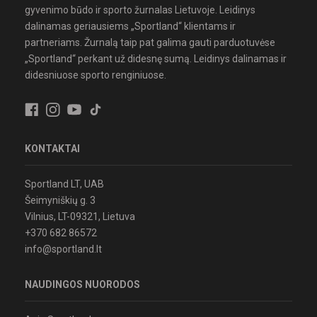
gyvenimo būdo ir sporto žurnalas Lietuvoje. Leidinys
dalinamas geriausiems „Sportland“ klientams ir
partneriams. Žurnalą taip pat galima gauti parduotuvėse
„Sportland“ perkant už didesnę sumą. Leidinys dalinamas ir
didesniuose sporto renginiuose.
KONTAKTAI
Sportland LT, UAB
Šeimyniškių g. 3
Vilnius, LT-09321, Lietuva
+370 682 86572
info@sportland.lt
NAUDINGOS NUORODOS