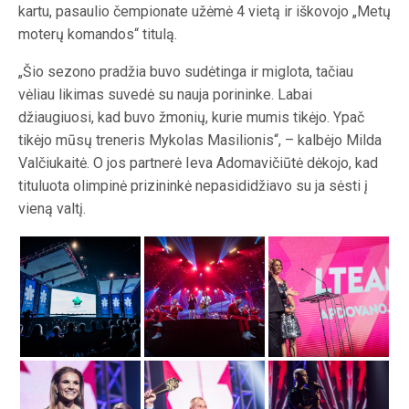
kartu, pasaulio čempionate užėmė 4 vietą ir iškovojo „Metų
moterų komandos“ titulą.
„Šio sezono pradžia buvo sudėtinga ir miglota, tačiau
vėliau likimas suvedė su nauja porininke. Labai
džiaugiuosi, kad buvo žmonių, kurie mumis tikėjo. Ypač
tikėjo mūsų treneris Mykolas Masilionis“, – kalbėjo Milda
Valčiukaitė. O jos partnerė Ieva Adomavičiūtė dėkojo, kad
tituluota olimpinė prizininkė nepasididžiavo su ja sėsti į
vieną valtį.